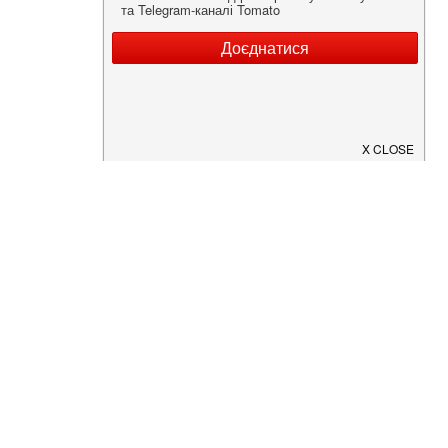
Нужна информация о заведении?
Скачайте приложение!
Загрузите в
App Store
Доступно в
Google Play
О Нас
Рецепт дня