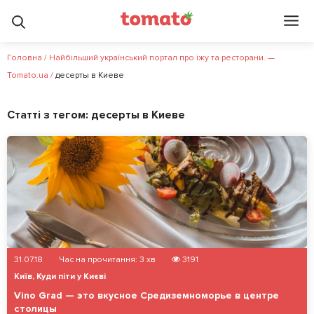
Головна
/
Найбільший український портал про їжу та ресторани. —
Tomato.ua
/
десерты в Киеве
Статті з тегом:
десерты в Киеве
31.07.18
Час на прочитання:
3
хв
3191
Київ
,
Куди піти у Києві
Vino Grad — это вкусное Средиземноморье в центре
столицы