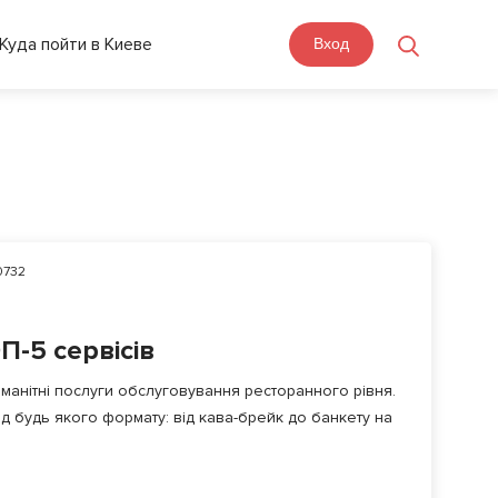
Куда пойти в Киеве
Вход
0732
П-5 сервісів
анітні послуги обслуговування ресторанного рівня.
д будь якого формату: від кава-брейк до банкету на