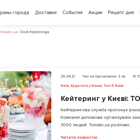
ораны города
Доставки
События
Акции
Рецепт дня
 Tomato.ua
/
Dom Keyteringa
26.04.21
Час на прочитання:
3
хв
1
Київ
,
Куди піти у Києві
,
Топ-5 Київ
Кейтеринг у Києві: ТО
Кейтерингова служба пропонує різном
Компанія допоможе організувати захі
3000 людей. Tomato.ua розповіс...
Читати повністю