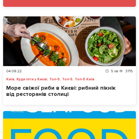
04.08.22
5
хв
3715
,
,
,
,
Київ
Куди піти у Києві
Топ-5
Топ-5
Топ-5 Київ
Море свіжої риби в Києві: рибний пікнік
від ресторанів столиці