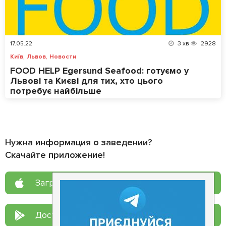
17.05.22
3
хв
2928
,
,
Київ
Львов
Новости
FOOD HELP Egersund Seafood: готуємо у
Львові та Києві для тих, хто цього
потребує найбільше
Нужна информация о заведении?
Скачайте приложение!
Загрузите в
App Store
Доступно в
Google Play