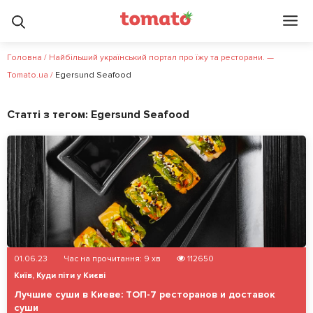
Головна
/
Найбільший український портал про їжу та ресторани. —
Tomato.ua
/
Egersund Seafood
Статті з тегом:
Egersund Seafood
01.06.23
Час на прочитання:
9
хв
112650
Київ
,
Куди піти у Києві
Лучшие суши в Киеве: ТОП-7 ресторанов и доставок
суши