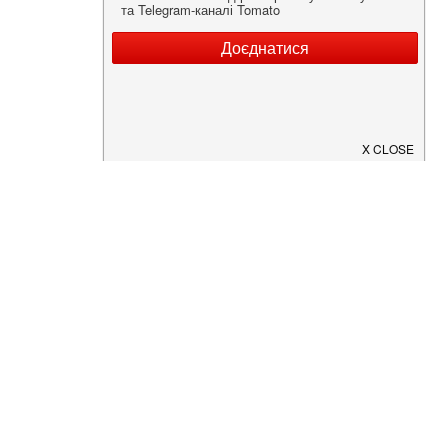
Нужна информация о заведении?
Скачайте приложение!
Загрузите в
App Store
Доступно в
Google Play
О Нас
Рецепт дня