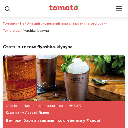
Головна
/
Найбільший український портал про їжу та ресторани. —
Tomato.ua
/
flyashka-klyayna
Статті з тегом:
flyashka-klyayna
24.12.19
Час на прочитання:
4
хв
5077
Куди піти у Львові
,
Львов
Вечірки: бари з танцями і коктейлями у Львові