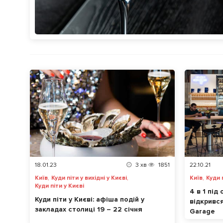
18.01.23
3
хв
1851
22.10.21
,
,
,
Київ
Куди піти у вихідні у Києві
Київ
Куди 
Куди піти у Києві
4 в 1 під
Куди піти у Києві: афіша подій у
відкривс
закладах столиці 19 – 22 січня
Garage