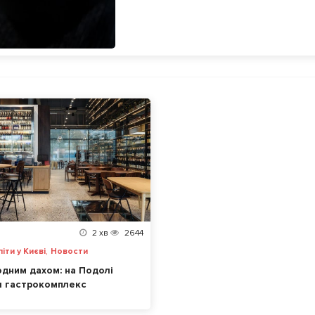
2
хв
2644
,
піти у Києві
Новости
 одним дахом: на Подолі
я гастрокомплекс