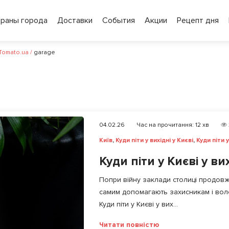
ораны города
Доставки
События
Акции
Рецепт дня
 Tomato.ua
/
garage
04.02.26
Час на прочитання:
12
хв
Київ
,
Куди піти у вихідні у Києві
,
Куди піти у
Куди піти у Києві у ви
Попри війну заклади столиці продовж
самим допомагають захисникам і вол
Куди піти у Києві у вих...
Читати повністю