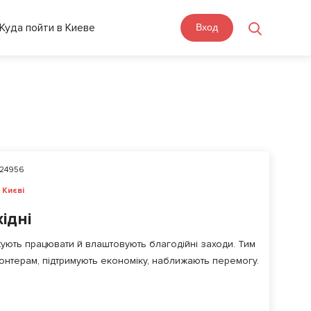
Куда пойти в Киеве
Вход
24956
 Києві
хідні
ують працювати й влаштовують благодійні заходи. Тим
онтерам, підтримують економіку, наближають перемогу.