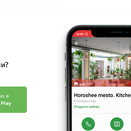
ии?
но в
 Play