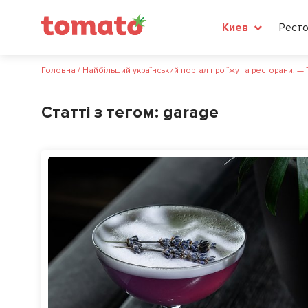
Рест
Киев
Головна
/
Найбільший український портал про їжу та ресторани. —
Статті з тегом:
garage