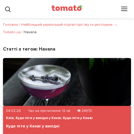
Головна
/
Найбільший український портал про їжу та ресторани. —
Tomato.ua
/
Havana
Статті з тегом:
Havana
04.02.26
Час на прочитання:
12
хв
24970
Київ
,
Куди піти у вихідні у Києві
,
Куди піти у Києві
Куди піти у Києві у вихідні