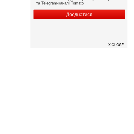
Нужна информация о заведении?
Скачайте приложение!
Загрузите в
App Store
Доступно в
Google Play
О Нас
Рецепт дня