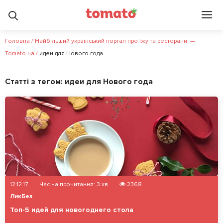
Головна
/
Найбільший український портал про їжу та ресторани. —
Tomato.ua
/
идеи для Нового года
Статті з тегом:
идеи для Нового года
12.12.17
Час на прочитання:
3
хв
2368
ЛикБез
Топ-5 идей для новогоднего стола