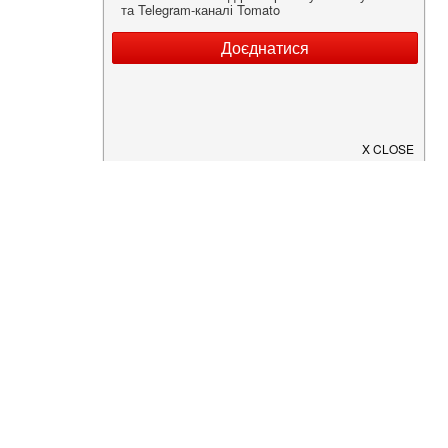
Нужна информация о заведении?
Скачайте приложение!
Загрузите в
App Store
Доступно в
Google Play
О Нас
Рецепт дня