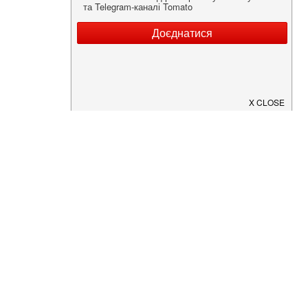
Нужна информация о заведении?
Скачайте приложение!
Загрузите в
App Store
Доступно в
Google Play
О Нас
Рецепт дня