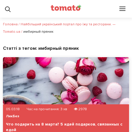
Головна
/
Найбільший український портал про їжу та ресторани. —
Tomato.ua
/
имбирный пряник
Статті з тегом:
имбирный пряник
05.03.18
Час на прочитання:
3
хв
2978
ЛикБез
Что подарить на 8 марта? 5 идей подарков, связанных с
едой