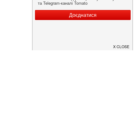
Нужна информация о заведении?
Скачайте приложение!
Загрузите в
App Store
Доступно в
Google Play
О Нас
Рецепт дня