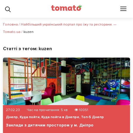
Головна
/
Найбільший український портал про їжу та ресторани. —
Tomato.ua
/
kuzen
Статті з тегом:
kuzen
27.02.23
Час на прочитання:
5
хв
10051
Днепр
,
Куда пойти
,
Куда пойти в Днепре
,
Топ-5 Днепр
Заклади з дитячим простором у м. Дніпро