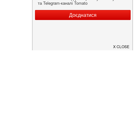
Нужна информация о заведении?
Скачайте приложение!
Загрузите в
App Store
Доступно в
Google Play
О Нас
Рецепт дня