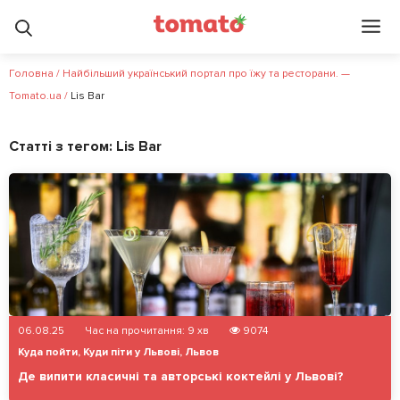
Головна
/
Найбільший український портал про їжу та ресторани. —
Tomato.ua
/
Lis Bar
Статті з тегом:
Lis Bar
06.08.25
Час на прочитання:
9
хв
9074
Куда пойти
,
Куди піти у Львові
,
Львов
Де випити класичні та авторські коктейлі у Львові?