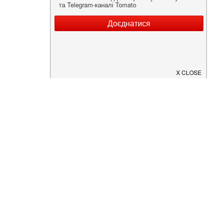
Нужна информация о заведении?
Скачайте приложение!
Загрузите в
App Store
Доступно в
Google Play
О Нас
Рецепт дня