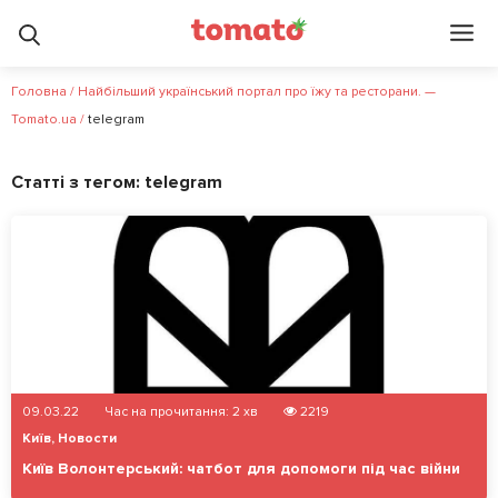
Головна
/
Найбільший український портал про їжу та ресторани. —
Tomato.ua
/
telegram
Статті з тегом:
telegram
09.03.22
Час на прочитання:
2
хв
2219
Київ
,
Новости
Київ Волонтерський: чатбот для допомоги під час війни