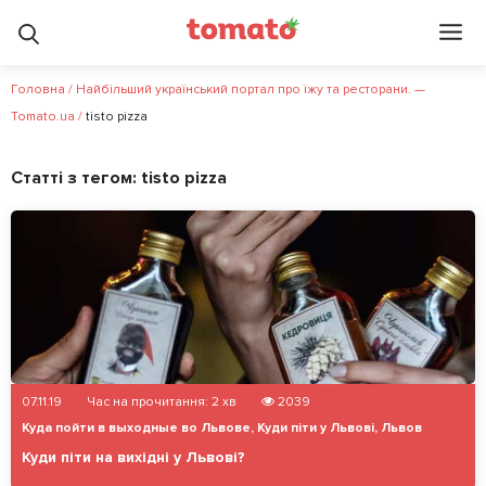
Головна
/
Найбільший український портал про їжу та ресторани. —
Tomato.ua
/
tisto pizza
Статті з тегом:
tisto pizza
07.11.19
Час на прочитання:
2
хв
2039
Куда пойти в выходные во Львове
,
Куди піти у Львові
,
Львов
Куди піти на вихідні у Львові?