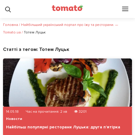
Головна
/
Найбільший український портал про їжу та ресторани. —
Tomato.ua
/
Тотем Луцьк
Статті з тегом:
Тотем Луцьк
14.05.18
Час на прочитання:
2
хв
3201
Новости
Найбільш популярні ресторани Луцька: друга п’ятірка