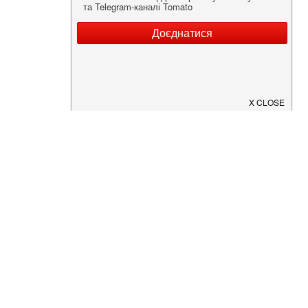
Нужна информация о заведении?
Скачайте приложение!
Загрузите в
App Store
Доступно в
Google Play
О Нас
Рецепт дня