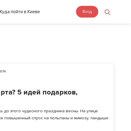
Куда пойти в Киеве
Вход
974
рта? 5 идей подарков,
сь до этого чудесного праздника весны. На улице
уже повышенный спрос на тюльпаны и мимозу, ландыши