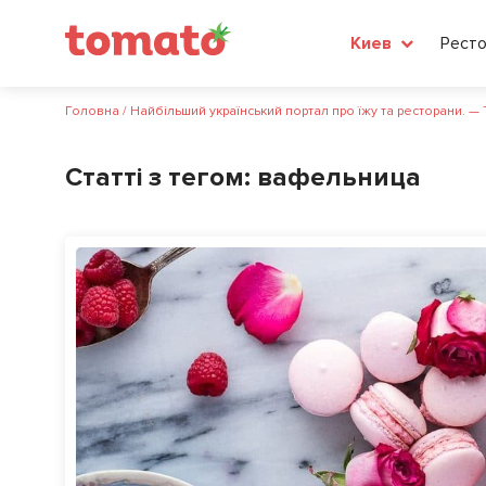
Рест
Киев
Головна
/
Найбільший український портал про їжу та ресторани. —
Статті з тегом:
вафельница