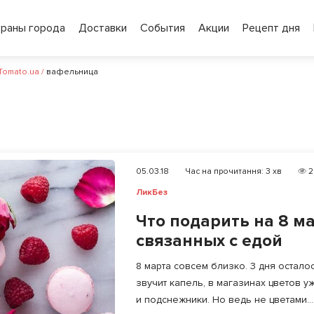
ораны города
Доставки
События
Акции
Рецепт дня
 Tomato.ua
/
вафельница
05.03.18
Час на прочитання:
3
хв
2
ЛикБез
Что подарить на 8 ма
связанных с едой
8 марта совсем близко. 3 дня остало
звучит капель, в магазинах цветов 
и подснежники. Но ведь не цветами...