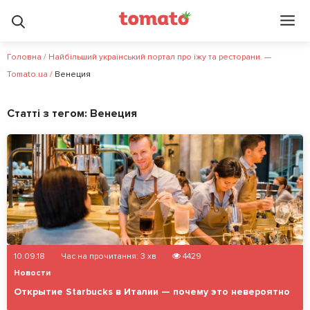
Головна
/
Найбільший український портал про їжу та ресторани. —
Tomato.ua
/
Венеция
Статті з тегом:
Венеция
10.09.18
Час на прочитання:
3
хв
4429
Новости
Открытие Starbucks в Италии — почему это невероятно