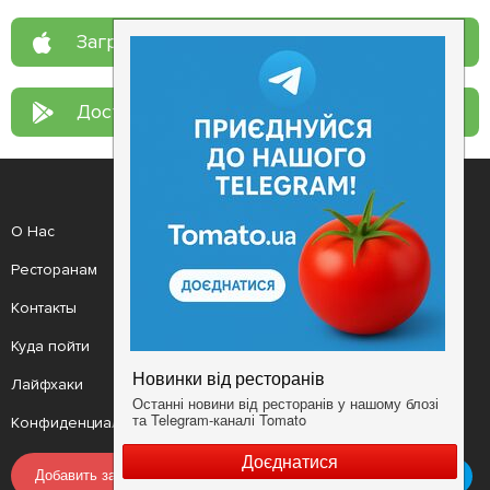
Загрузите в
App Store
Доступно в
Google Play
О Нас
Рецепт дня
Ресторанам
Новости
Контакты
Анонсы
Куда пойти
Здоровье
Лайфхаки
Мобильное приложение
Конфиденциальность
Условия
Добавить заведение