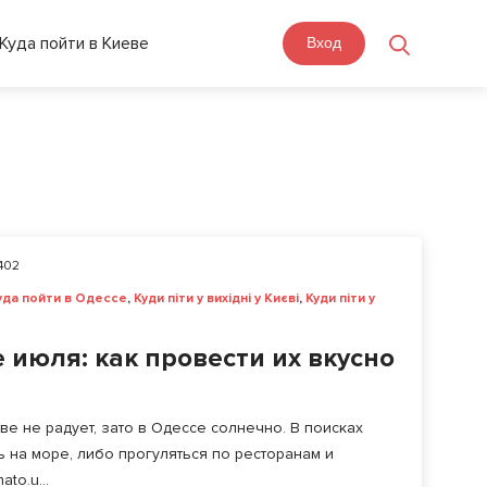
Куда пойти в Киеве
Вход
402
уда пойти в Одессе
,
Куди піти у вихідні у Києві
,
Куди піти у
июля: как провести их вкусно
еве не радует, зато в Одессе солнечно. В поисках
 на море, либо прогуляться по ресторанам и
to.u...