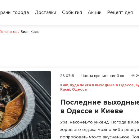
ораны города
Доставки
События
Акции
Рецепт дня
 Tomato.ua
/
Виан Киев
26.07.18
Час на прочитання:
3
хв
2
Київ
,
Куда пойти в выходные в Одессе
,
К
Києві
,
Одесса
Последние выходные 
в Одессе и Киеве
Ура, наконец-то уикенд. Погода в Ки
хорошего отдыха можно либо рвануть
попробовать что-то вкусненькое. Toma