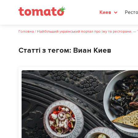
Рест
Киев
Головна
/
Найбільший український портал про їжу та ресторани. —
Статті з тегом:
Виан Киев