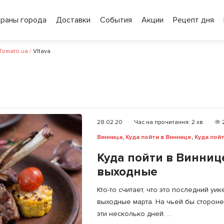
ораны города
Доставки
События
Акции
Рецепт дня
 Tomato.ua
/
Vltava
28.02.20
Час на прочитання:
2
хв
Винница
,
Куда пойти в Виннице
,
Куда пой
Куда пойти в Винниц
выходные
Кто-то считает, что это последний уи
выходные марта. На чьей бы стороне 
эти несколько дней. ...