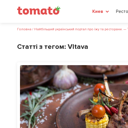
Рест
Киев
Головна
/
Найбільший український портал про їжу та ресторани. —
Статті з тегом:
Vltava