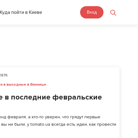
Куда пойти в Киеве
Вход
2876
ти в выходные в Виннице
е в последние февральские
кенд февраля, а кто-то уверен, что грядут первые
вы ни были, у tomato.ua всегда есть идеи, как провести