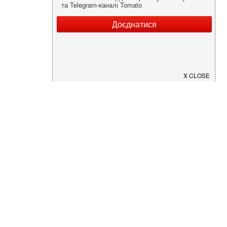
Нужна информация о заведении?
Скачайте приложение!
Загрузите в
App Store
Доступно в
Google Play
О Нас
Рецепт дня