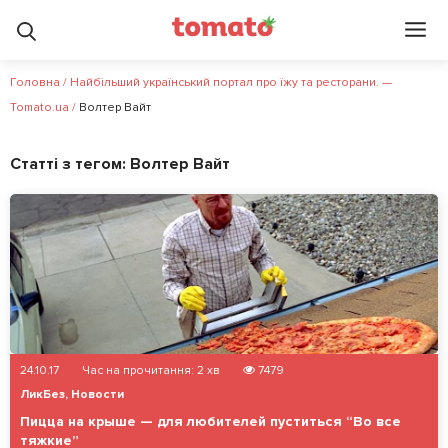
Головна
/
Найбільший український портал про їжу та ресторани. —
Tomato.ua
/
Волтер Вайт
Статті з тегом:
Волтер Вайт
24.10.17
Час на прочитання:
2
хв
7479
ЛикБез
,
Новости
Пицца на крыше — для любителей пуститься “Во все
тяжкие”