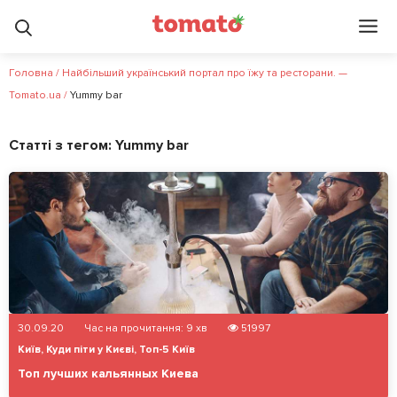
Головна
/
Найбільший український портал про їжу та ресторани. —
Tomato.ua
/
Yummy bar
Статті з тегом:
Yummy bar
30.09.20
Час на прочитання:
9
хв
51997
Київ
,
Куди піти у Києві
,
Топ-5 Київ
Топ лучших кальянных Киева