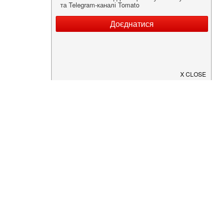
Нужна информация о заведении?
Скачайте приложение!
Загрузите в
App Store
Доступно в
Google Play
О Нас
Рецепт дня