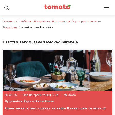
Головна
/
Найбільший український портал про їжу та ресторани. —
Tomato.ua
/
zavertaylovadimirskaia
Статті з тегом:
zavertaylovadimirskaia
18.04.25
Час на прочитання:
5
хв
3606
Куда пойти
,
Куда пойти в Киеве
Нове меню в ресторанах та кафе Києва: ціни та локації