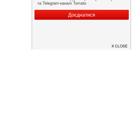
Нужна информация о заведении?
Скачайте приложение!
Загрузите в
App Store
Доступно в
Google Play
О Нас
Рецепт дня