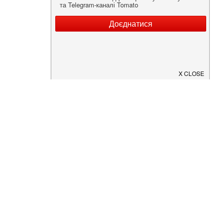
Нужна информация о заведении?
Скачайте приложение!
Загрузите в
App Store
Доступно в
Google Play
О Нас
Рецепт дня