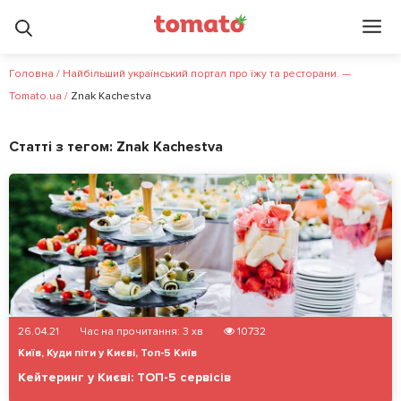
Головна
/
Найбільший український портал про їжу та ресторани. —
Tomato.ua
/
Znak Kachestva
Статті з тегом:
Znak Kachestva
26.04.21
Час на прочитання:
3
хв
10732
Київ
,
Куди піти у Києві
,
Топ-5 Київ
Кейтеринг у Києві: ТОП-5 сервісів