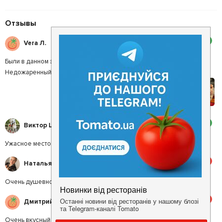
Отзывы
2
Vera Л.
Были в данном заведении на корпоративе. Грязный туалет
Недожаренный шашлык из свинины. Слава Богу никто не отравился
2
Виктор Ц.
Ужасное место. Грязно, долго несут + невкусно.
5
Наталья А.
Очень душевное место !!!
5
Дмитрий С.
Очень вкусный лимонад.