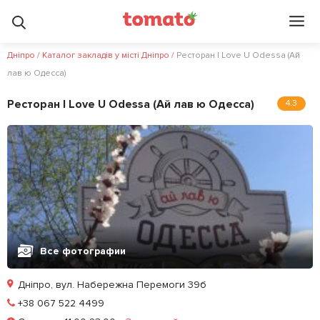
Дніпро
/
Каталог закладів у місті Дніпро
/
Ресторан I Love U Odessa (Ай
лав ю Одесса)
Ресторан I Love U Odessa (Ай лав ю Одесса)
4.3
Все фотографии
Дніпро, вул. Набережна Перемоги 39б
Позвонить
+38 067 522 4499