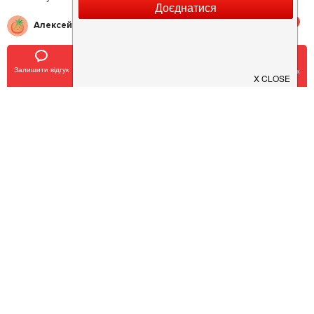
5
Алексей К.
Замечательное место.
Залишити відгук
Позвонить
У закладки
Забронировать столик
5
Оксана А.
Очень хороший ресторан.
4
Богдан М.
Достойное кафе.
5
Сергей Б.
Классный ресторан
5
Кэтрин З.
Недавно побывала в ресторане Якорь. Интерьер в морсом стиле,
фото, рыбы, освещение. Все создает впечатление, сто ты на яхте. Но
поговорим о самом главном. Я была приглашена на банкет.
Обслуживание официантов, оставляет желать лучшего: не смотрели