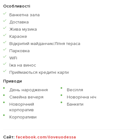
Особливості
Банкетна зала
Доставка
Жива музика
Караоке
Відкритий майданчик/Літня тераса
Парковка
WiFi
Їжа на винос
Приймаються кредитнi карти
Приводи
День народження
Весілля
Сімейна вечеря
Новорічна ніч
Новорічний
Банкети
корпоратив
Корпоративи
Сайт:
facebook.com/iloveuodessa