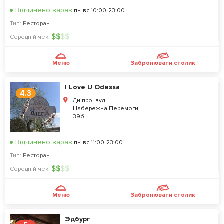
Відчинено зараз
пн-вс 10:00-23:00
Тип:
Ресторан
$
$
$
$
Середній чек:
Меню
Забронювати столик
I Love U Odessa
4.3
Дніпро, вул.
Набережна Перемоги
39б
Відчинено зараз
пн-вс 11:00-23:00
Тип:
Ресторан
$
$
$
$
Середній чек:
Меню
Забронювати столик
Эдбург