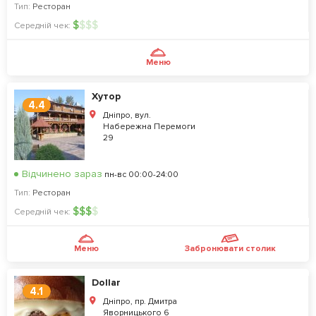
Тип:
Ресторан
$
$
$
$
Середній чек:
Меню
Хутор
4.4
Дніпро, вул.
Набережна Перемоги
29
Відчинено зараз
пн-вс 00:00-24:00
Тип:
Ресторан
$
$
$
$
Середній чек:
Меню
Забронювати столик
Dollar
4.1
Дніпро, пр. Дмитра
Яворницького 6