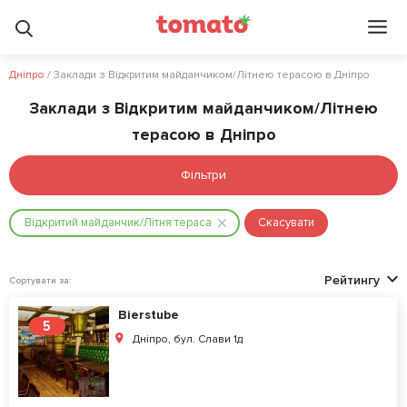
Дніпро
/
Заклади з Відкритим майданчиком/Літнею терасою в Дніпро
Заклади з Відкритим майданчиком/Літнею
терасою в Дніпро
Фільтри
Відкритий майданчик/Літня тераса
Скасувати
Рейтингу
Сортувати за:
Bierstube
5
Дніпро, бул. Слави 1д