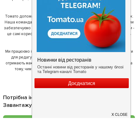
ми створили Томато.
Томато допомагає своїм користувачам знайти цікаві місця неподалік.
Наша команда регулярно зв'язується з ресторанами - таким чином ми
забезпечуємо актуальність інформації. Друга частина нашої команди -
це самі користувачі, які діляться своїми враженнями і допомагають
один одному у виборі кращих місць.
Ми працюємо і з ресторанами. Для них ми надаємо зручні інструменти
для редагування інформації про себе - в результаті відвідувачі
отримають максимум інформації, а ресторан зможе зосередитися на
тому, чим він любить займатися більше всього - смачній їжі.
Потрібна інформація про заклад?
Завантажуйте додаток!
Завантажте у
App Store