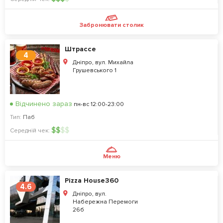
Забронювати столик
Штрассе
4
Дніпро, вул. Михайла
Грушевського 1
Відчинено зараз
пн-вс 12:00-23:00
Тип:
Паб
$
$
$
$
Середній чек:
Меню
Pizza House360
4.6
Дніпро, вул.
Набережна Перемоги
26б