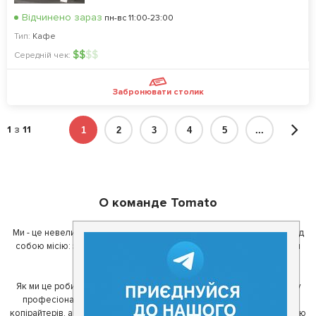
Відчинено зараз
пн-вс 11:00-23:00
Тип:
Кафе
$
$
$
$
Середній чек:
Забронювати столик
1
з
11
1
2
3
4
5
...
О команде Tomato
Ми - це невелика команда ентузіастів з України. Ми поставили перед
собою місію: зробити так, щоб де б в Україні ви не знаходилися, ви
завжди могли смачно поїсти.
Як ми це робимо? Для початку, ми зібрали приголомшливу команду
професіоналів - фахівців з дизайну, програмування, маркетингу,
копірайтерів, а за сумісництвом - любителів гарної їжі. З їх допомогою