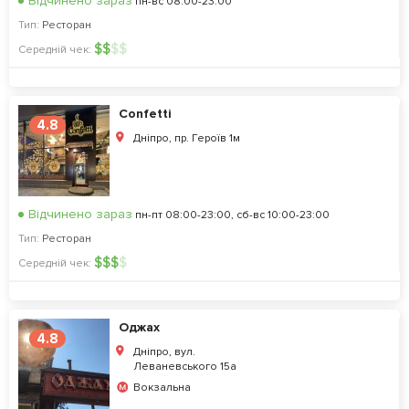
Відчинено зараз
пн-вс 08:00-23:00
Тип:
Ресторан
$
$
$
$
Середній чек:
Confetti
4.8
Дніпро, пр. Героїв 1м
Відчинено зараз
пн-пт 08:00-23:00, сб-вс 10:00-23:00
Тип:
Ресторан
$
$
$
$
Середній чек:
Оджах
4.8
Дніпро, вул.
Леваневського 15а
Вокзальна