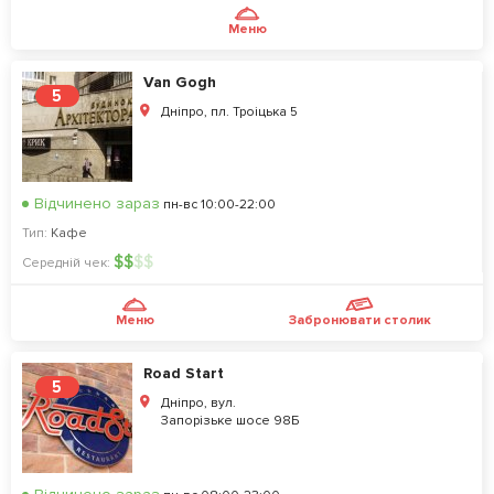
Меню
Van Gogh
5
Дніпро, пл. Троіцька 5
Відчинено зараз
пн-вс 10:00-22:00
Тип:
Кафе
$
$
$
$
Середній чек:
Меню
Забронювати столик
Road Start
5
Дніпро, вул.
Запорізьке шосе 98Б