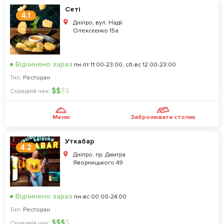
Сеті
4.1
Дніпро, вул. Надії
Олексєєнко 15а
Відчинено зараз
пн-пт 11:00-23:00, сб-вс 12:00-23:00
Тип:
Ресторан
$
$
$
$
Середній чек:
Меню
Забронювати столик
Уткабар
4.2
Дніпро, пр. Дмитра
Яворницького 49
Відчинено зараз
пн-вс 00:00-24:00
Тип:
Ресторан
$
$
$
$
Середній чек: