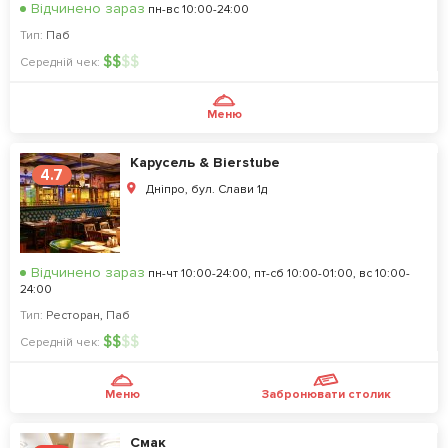
Відчинено зараз
пн-вс 10:00-24:00
Тип:
Паб
$
$
$
$
Середній чек:
Меню
Карусель & Bierstube
4.7
Дніпро, бул. Слави 1д
Відчинено зараз
пн-чт 10:00-24:00, пт-сб 10:00-01:00, вс 10:00-
24:00
Тип:
Ресторан
,
Паб
$
$
$
$
Середній чек:
Меню
Забронювати столик
Смак