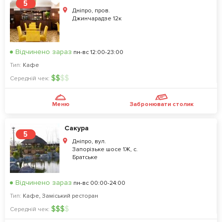
5
Дніпро, пров.
Джинчарадзе 12к
Відчинено зараз
пн-вс 12:00-23:00
Тип:
Кафе
$
$
$
$
Середній чек:
Меню
Забронювати столик
Сакура
5
Дніпро, вул.
Запорізьке шосе 1Ж, с.
Братське
Відчинено зараз
пн-вс 00:00-24:00
Тип:
Кафе
,
Заміський ресторан
$
$
$
$
Середній чек: