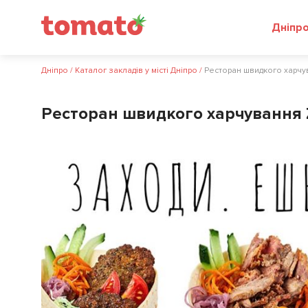
Дніпр
Дніпро
/
Каталог закладів у місті Дніпро
/
Ресторан швидкого харчу
Ресторан швидкого харчування