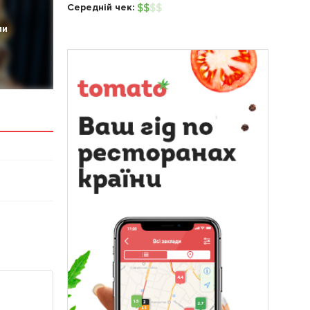
Середній чек:
$
$
$
$
ии