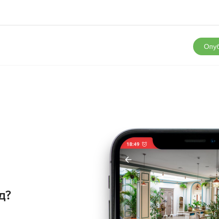
Опуб
д?