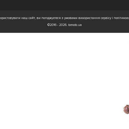
ристовувати наш сайт, ви погоджуєтеся з умовами використання сервісу і політикою 
©2016 - 2026. tomato.ua