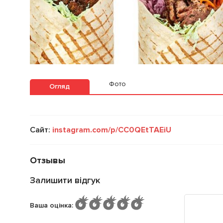
Фото
Огляд
Сайт:
instagram.com/p/CC0QEtTAEiU
Отзывы
Залишити відгук
Ваша оцінка
: