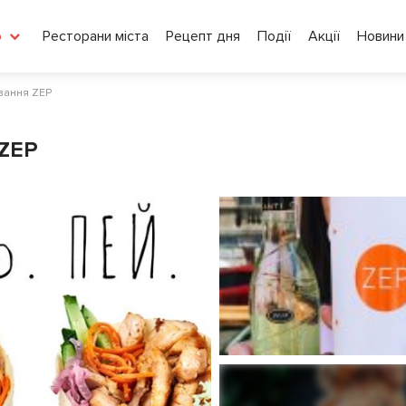
Ресторани міста
Рецепт дня
Події
Акції
Новини
о
вання ZEP
 ZEP