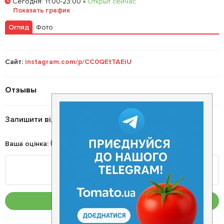
Сегодня
:
11:00-23:00
Открыт сейчас
Показать график
Огляд
Фото
Сайт:
instagram.com/p/CC0QEtTAEiU
Отзывы
Залишити відгук
Ваша оцінка
:
Опублікувати