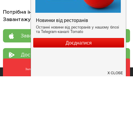
Потрібна інформація про заклад?
Завантажуйте додаток!
Завантажте у
App Store
Доступно у
Google Play
Залишити відгук
У закладки
Про нас
Рецепт дня
Ресторанам
Новини
Контакти
Анонси
Куди піти
Здоров'я
Лайфхак
Мобільний додаток