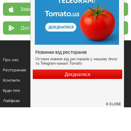
Завантажте у
App Store
Доступно у
Google Play
Про нас
Рецепт дня
Ресторанам
Новини
Контакти
Анонси
Куди піти
Здоров'я
Лайфхак
Мобільний додаток
Конфіденційність
Умови
Додати заклад