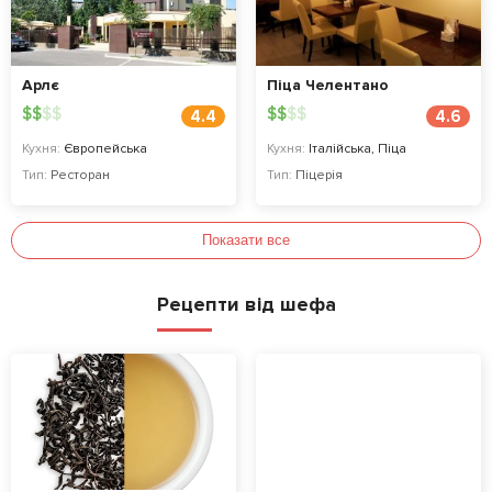
Арлє
Піца Челентано
$
$
$
$
$
$
$
$
4.4
4.6
Кухня:
Європейська
Кухня:
Італійська, Піца
Тип:
Ресторан
Тип:
Піцерія
Показати все
Рецепти від шефа