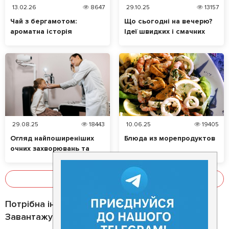
13.02.26
8647
29.10.25
13157
Чай з бергамотом:
Що сьогодні на вечерю?
ароматна історія
Ідеї швидких і смачних
таємничого цитруса
страв
29.08.25
18443
10.06.25
19405
Огляд найпоширеніших
Блюда из морепродуктов
очних захворювань та
їхніх симптомів. Які
продукти позитивно
впливають на зір?
Показати все
Потрібна інформація про заклад?
Завантажуйте додаток!