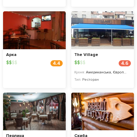
Арка
The Village
$
$
$
$
$
$
$
$
4.4
4.6
Кухня:
Американська, Європейська
Тип:
Ресторан
Перлина
Скиба