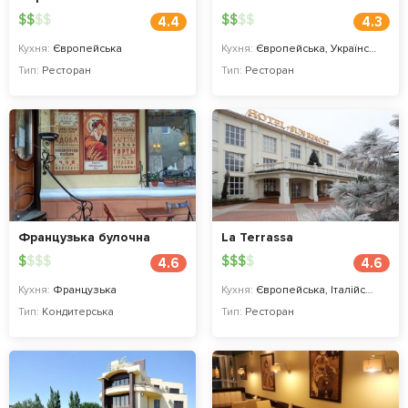
$
$
$
$
$
$
$
$
4.4
4.3
Кухня:
Європейська
Кухня:
Європейська, Українська
Тип:
Ресторан
Тип:
Ресторан
Французька булочна
La Terrassa
$
$
$
$
$
$
$
$
4.6
4.6
Кухня:
Французька
Кухня:
Європейська, Італійська
Тип:
Кондитерська
Тип:
Ресторан