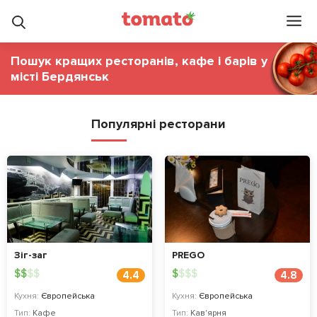
Пошук кращих ресторанів, кафе і барів у
місті Бердянськ
Популярні ресторани
Зіг-заг
PREGO
$
$
$
$
$
$
$
$
4.4
4.8
Кухня:
Європейська
Кухня:
Європейська
Тип:
Кафе
Тип:
Кав'ярня