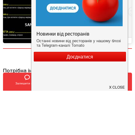
Потрібна інформація про заклад?
Завантажуйте додаток!
Залишити відгук
Позвонить
У закладки
Завантажте у
App Store
Доступно у
Google Play