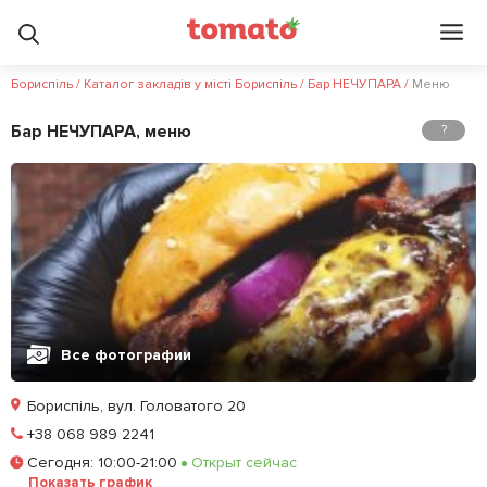
Бориспіль
/
Каталог закладів у місті Бориспіль
/
Бар НЕЧУПАРА
/
Меню
Бар НЕЧУПАРА, меню
?
Все фотографии
Бориспіль, вул. Головатого 20
Позвонить
+38 068 989 2241
Сегодня
:
10:00-21:00
Открыт сейчас
Залишити відгук
У закладки
Показать график