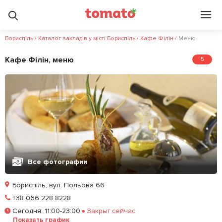
Бориспіль
/
Каталог закладів у місті Бориспіль
/
Кафе Філін
/
Меню
Кафе Філін, меню
5
Все фотографии
Бориспіль, вул. Польова 66
Позвонить
+38 066 228 8228
Сегодня
:
11:00-23:00
Закрыт сейчас
Залишити відгук
У закладки
Показать график