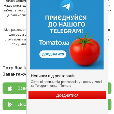
Томато допомагає своїм користувачам знайти цікаві місця неподалік.
Наша команда регулярно зв'язується з ресторанами - таким чином ми
забезпечуємо актуальність інформації. Друга частина нашої команди -
це самі користувачі, які діляться своїми враженнями і допомагають
один одному у виборі кращих місць.
Ми працюємо і з ресторанами. Для них ми надаємо зручні інструменти
для редагування інформації про себе - в результаті відвідувачі
отримають максимум інформації, а ресторан зможе зосередитися на
тому, чим він любить займатися більше всього - смачній їжі.
Потрібна інформація про заклад?
Завантажуйте додаток!
Завантажте у
App Store
Доступно у
Google Play