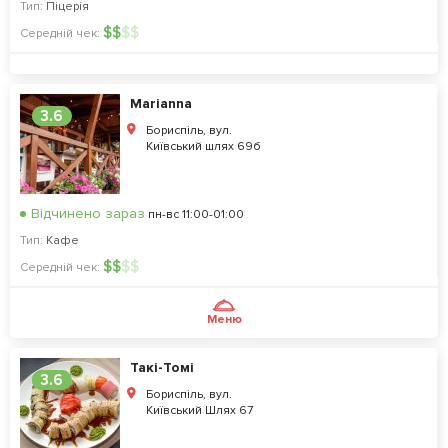
Тип:
Піцерія
$
$
$
$
Середній чек:
Marianna
3.6
Бориспіль, вул.
Київський шлях 69б
Відчинено зараз
пн-вс 11:00-01:00
Тип:
Кафе
$
$
$
$
Середній чек:
Меню
Такі-Томі
3.6
Бориспіль, вул.
Київський Шлях 67