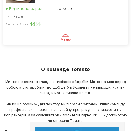
Відчинено зараз
пн-вс 11:00-23:00
Тип:
Кафе
$
$
$
$
Середній чек:
Меню
О команде Tomato
Ми - це невелика команда ентузіастів з України. Ми поставили перед
собою місію: зробити так, щоб де б в Україні ви не знаходилися, ви
завжди могли смачно поїсти.
Як ми це робимо? Для початку, ми зібрали приголомшливу команду
професіоналів - фахівців з дизайну, програмування, маркетингу,
копірайтерів, а за сумісництвом - любителів гарної їжі. З їх допомогою
ми створили Томато.