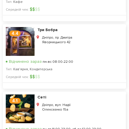
Тип:
Кафе
$
$
$
$
Середній чек:
Три Бобра
4.4
Дніпро, пр. Дмитра
Яворницького 42
Відчинено зараз
пн-вс 08:00-22:00
Тип:
Кав'ярня
,
Кондитерська
$
$
$
$
Середній чек:
Сеті
4.1
Дніпро, вул. Надії
Олексєєнко 15а
Відчинено зараз