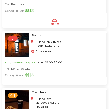
Тип:
Ресторан
$
$
$
$
Середній чек:
Меню
Болгарія
5
Дніпро, пр. Дмитра
Яворницького 101
Вокзальна
Відчинено зараз
пн-вс 09:00-20:00
Тип:
Кондитерська
$
$
$
$
Середній чек:
Три Ноги
4.1
Дніпро, вул.
Магдебургського
права 3а