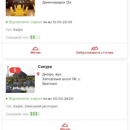
Джинчарадзе 12к
Відчинено зараз
пн-вс 12:00-23:00
Тип:
Кафе
$
$
$
$
Середній чек:
Меню
Забронювати столик
Сакура
5
Дніпро, вул.
Запорізьке шосе 1Ж, с.
Братське
Відчинено зараз
пн-вс 00:00-24:00
Тип:
Кафе
,
Заміський ресторан
$
$
$
$
Середній чек:
Меню