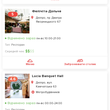
Фелічіта-Дольче
5
Дніпро, пр. Дмитра
Яворницького 67
Відчинено зараз
пн-вс 10:00-21:00
Тип:
Ресторан
$
$
$
$
Середній чек:
Меню
Забронювати столик
Lucia Banquet Hall
4.6
Дніпро, вул.
Камчатська 63
Метробудівників
Відчинено зараз
пн-вс 00:00-24:00
Тип:
Ресторан