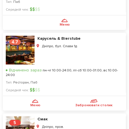
Тип:
Паб
$
$
$
$
Середній чек:
Меню
Карусель & Bierstube
4.7
Дніпро, бул. Слави 1д
Відчинено зараз
пн-чт 10:00-24:00, пт-сб 10:00-01:00, вс 10:00-
24:00
Тип:
Ресторан
,
Паб
$
$
$
$
Середній чек:
Меню
Забронювати столик
Смак
5
Дніпро, пров.