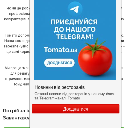
Як ми це робимо? Для початку, ми зібрали приголомшливу команду
професіоналів - фахівців з дизайну, програмування, маркетингу,
копірайтерів, а за сумісництвом - любителів гарної їжі. З їх допомогою
ми створили Томато.
Томато допомагає своїм користувачам знайти цікаві місця неподалік.
Наша команда регулярно зв'язується з ресторанами - таким чином ми
забезпечуємо актуальність інформації. Друга частина нашої команди -
це самі користувачі, які діляться своїми враженнями і допомагають
один одному у виборі кращих місць.
Ми працюємо і з ресторанами. Для них ми надаємо зручні інструменти
для редагування інформації про себе - в результаті відвідувачі
отримають максимум інформації, а ресторан зможе зосередитися на
тому, чим він любить займатися більше всього - смачній їжі.
Потрібна інформація про заклад?
Завантажуйте додаток!