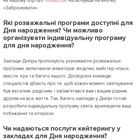
на нашому порталі
Tomato.ua
, натиснувши на кнопку
«Забронювати».
Які розважальні програми доступні для
Дня народження? Чи можливо
організувати індивідуальну програму
для дня народження?
Заклади Дніпра пропонують різноманітні розважальні
програми, включаючи аніматорів, ведучих, майстер-класи,
квести, ігри та багато іншого. Досвідчені команди
спеціалістів дбають про те, щоб кожен момент святкування
був веселим, радісним, і запам’ятався вам і вашим рідним,
друзям на все життя. Так, багато закладів у Дніпрі готові
розробити індивідуальну програму свята, враховуючи ваші
побажання та інтереси.
Чи надаються послуги кейтерингу у
закладах для Дня народження?