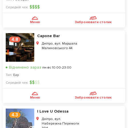
$
$
$
$
Середній чек:
Меню
Забронювати столик
Capone Bar
4.8
Дніпро, вул. Маршала
Малиновського 44
Відчинено зараз
пн-вс 10:00-23:00
Тип:
Бар
$
$
$
$
Середній чек:
Меню
Забронювати столик
I Love U Odessa
4.3
Дніпро, вул.
Набережна Перемоги