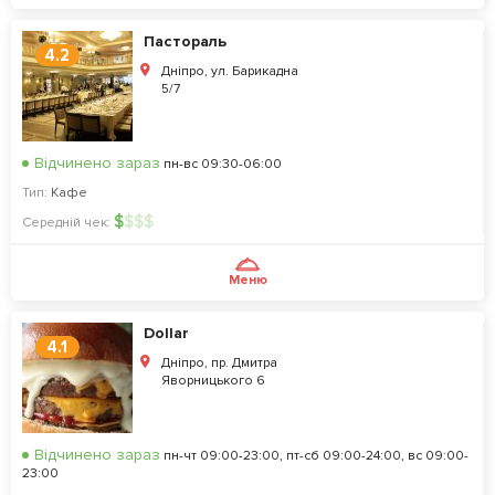
Пастораль
4.2
Дніпро, ул. Барикадна
5/7
Відчинено зараз
пн-вс 09:30-06:00
Тип:
Кафе
$
$
$
$
Середній чек:
Меню
Dollar
4.1
Дніпро, пр. Дмитра
Яворницького 6
Відчинено зараз
пн-чт 09:00-23:00, пт-сб 09:00-24:00, вс 09:00-
23:00