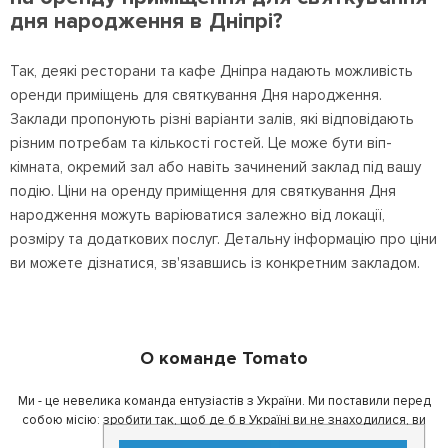
дня народження в Дніпрі?
Так, деякі ресторани та кафе Дніпра надають можливість
оренди приміщень для святкування Дня народження.
Заклади пропонують різні варіанти залів, які відповідають
різним потребам та кількості гостей. Це може бути віп-
кімната, окремий зал або навіть зачинений заклад під вашу
подію. Ціни на оренду приміщення для святкування Дня
народження можуть варіюватися залежно від локації,
розміру та додаткових послуг. Детальну інформацію про ціни
ви можете дізнатися, зв'язавшись із конкретним закладом.
О команде Tomato
Ми - це невелика команда ентузіастів з України. Ми поставили перед
собою місію: зробити так, щоб де б в Україні ви не знаходилися, ви
завжди могли смачно поїсти.