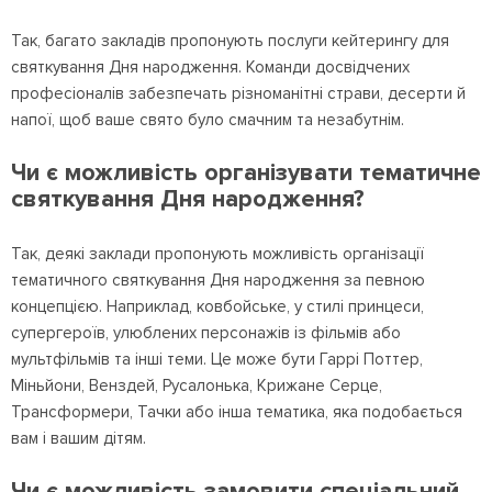
Так, багато закладів пропонують послуги кейтерингу для
святкування Дня народження. Команди досвідчених
професіоналів забезпечать різноманітні страви, десерти й
напої, щоб ваше свято було смачним та незабутнім.
Чи є можливість організувати тематичне
святкування Дня народження?
Так, деякі заклади пропонують можливість організації
тематичного святкування Дня народження за певною
концепцією. Наприклад, ковбойське, у стилі принцеси,
супергероїв, улюблених персонажів із фільмів або
мультфільмів та інші теми. Це може бути Гаррі Поттер,
Міньйони, Венздей, Русалонька, Крижане Серце,
Трансформери, Тачки або інша тематика, яка подобається
вам і вашим дітям.
Чи є можливість замовити спеціальний