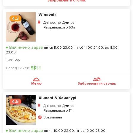
Забронювати столик
Winovnik
4.3
Дніпро, пр. Дмитра
Яворницького 53а
Відчинено зараз
пн-ср 11:00-23:00, чт-сб 11:00-24:00, вс 11:00-
23:00
Тип:
Бар
$
$
$
$
Середній чек:
Меню
Забронювати столик
Хінкалі & Хачапурі
4.5
Дніпро, пр. Дмитра
Яворницького 111
Вокзальна
Відчинено зараз
пн-чт 10:00-22:00, пт-вс 10:00-23:00