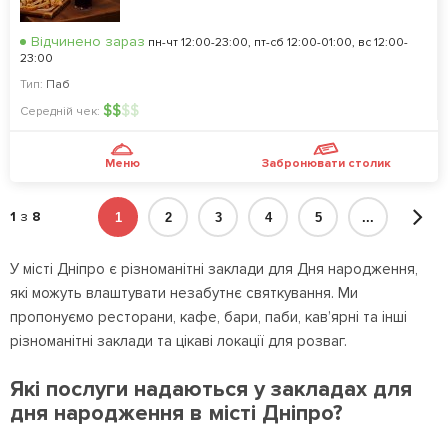
Відчинено зараз
пн-чт 12:00-23:00, пт-сб 12:00-01:00, вс 12:00-
23:00
Тип:
Паб
$
$
$
$
Середній чек:
Меню
Забронювати столик
1
з
8
1
2
3
4
5
...
У місті Дніпро є різноманітні заклади для Дня народження,
які можуть влаштувати незабутнє святкування. Ми
пропонуємо ресторани, кафе, бари, паби, кав’ярні та інші
різноманітні заклади та цікаві локації для розваг.
Які послуги надаються у закладах для
дня народження в місті Дніпро?