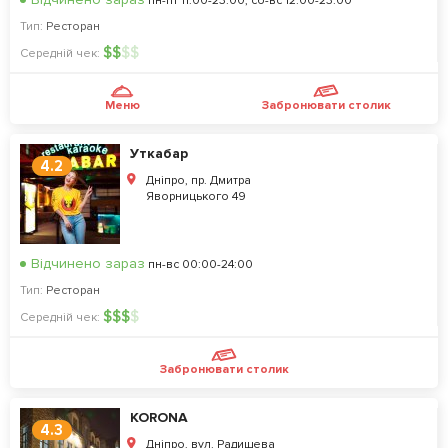
пн-пт 11:00-23:00, сб-вс 12:00-23:00
Тип:
Ресторан
$
$
$
$
Середній чек:
Меню
Забронювати столик
Уткабар
4.2
Дніпро, пр. Дмитра
Яворницького 49
Відчинено зараз
пн-вс 00:00-24:00
Тип:
Ресторан
$
$
$
$
Середній чек:
Забронювати столик
KORONA
4.3
Дніпро, вул. Радищева