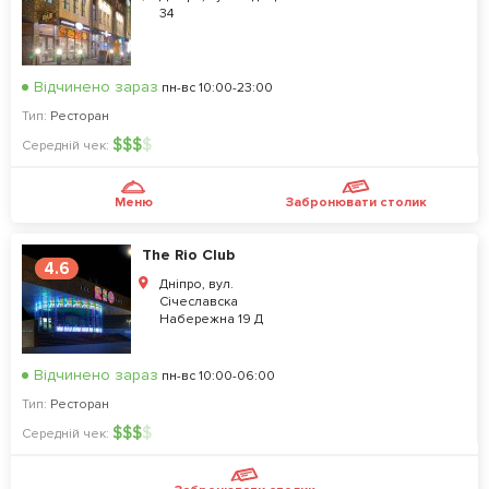
34
Відчинено зараз
пн-вс 10:00-23:00
Тип:
Ресторан
$
$
$
$
Середній чек:
Меню
Забронювати столик
The Rio Club
4.6
Дніпро, вул.
Сiчеславска
Набережна 19 Д
Відчинено зараз
пн-вс 10:00-06:00
Тип:
Ресторан
$
$
$
$
Середній чек: