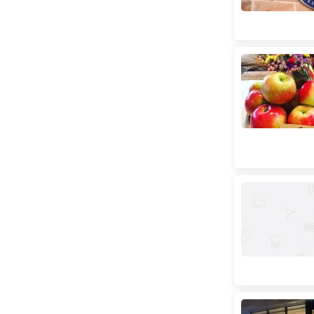
(
28
)
Французька
(
9
)
Хоспер
(
4
)
Японська
(
80
)