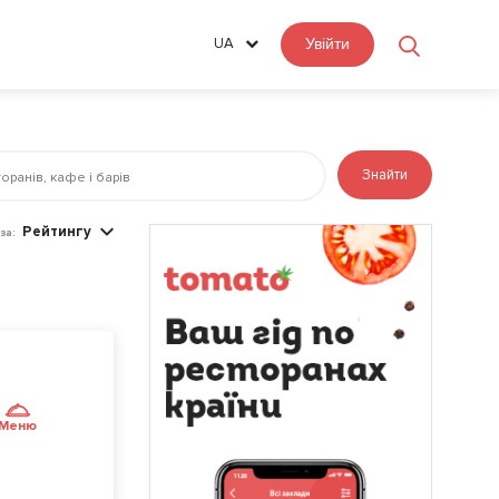
UA
Увійти
Знайти
Рейтингу
за:
Меню