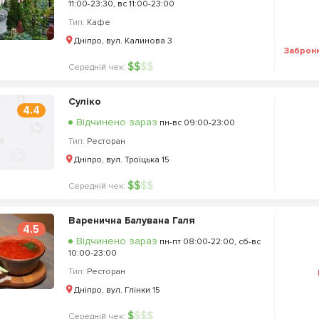
11:00-23:30, вс 11:00-23:00
Тип:
Кафе
Дніпро, вул. Калинова 3
Заброн
$
$
$
$
Середній чек:
Суліко
4.4
Відчинено зараз
пн-вс 09:00-23:00
Тип:
Ресторан
Дніпро, вул. Троїцька 15
$
$
$
$
Середній чек:
Варенична Балувана Галя
4.5
Відчинено зараз
пн-пт 08:00-22:00, сб-вс
10:00-23:00
Тип:
Ресторан
Дніпро, вул. Глінки 15
$
$
$
$
Середній чек: