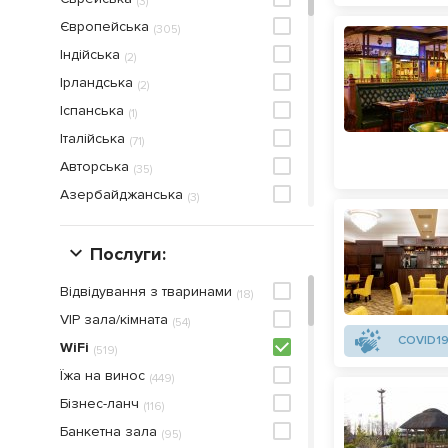
(
3
)
Європейська
(
305
)
Індійська
(
2
)
Ірландська
(
2
)
Іспанська
(
1
)
Італійська
(
71
)
Авторська
(
35
)
Азербайджанська
(
3
)
Азіатська
(
10
)
Американська
Послуги:
(
45
)
Арабська
(
2
)
Відвідування з тваринами
(
18
)
Близькосхідна
(
3
)
VIP зала/кімната
(
54
)
Болгарська
(
4
)
COVID19
WiFi
(
519
)
Британська
(
1
)
Їжа на винос
(
449
)
В'єтнамська
(
2
)
Бiзнес-ланч
(
116
)
Веганська
(
3
)
Банкетна зала
(
95
)
Вегетаріанська