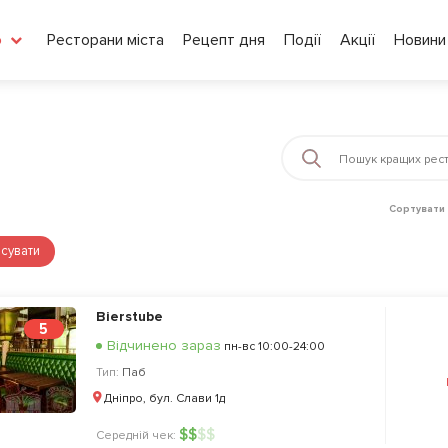
Ресторани міста
Рецепт дня
Події
Акції
Новини
о
Сортувати 
сувати
Bierstube
5
Відчинено зараз
пн-вс 10:00-24:00
Тип:
Паб
Дніпро, бул. Слави 1д
$
$
$
$
Середній чек: