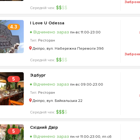
Заброн
$
$
$
$
Середній чек:
I Love U Odessa
4.3
Відчинено зараз
пн-вс 11:00-23:00
Тип:
Ресторан
Дніпро, вул. Набережна Перемоги 39б
Заброн
$
$
$
$
Середній чек:
Эдбург
5
Відчинено зараз
пн-вс 09:00-23:00
Тип:
Ресторан
Дніпро, вул. Байкальська 22
$
$
$
$
Середній чек:
Східний Двір
5
Відчинено зараз
пн-чт 11:00-23:00, пт-сб