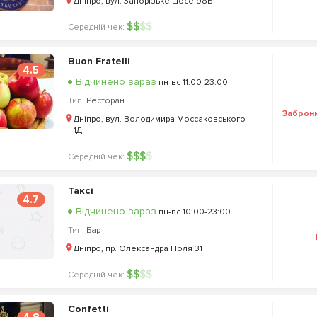
Дніпро, вул. Запорізьке шосе 98Б
$
$
$
$
Середній чек:
Buon Fratelli
4.5
Відчинено зараз
пн-вс 11:00-23:00
Тип:
Ресторан
Заброн
Дніпро, вул. Володимира Моссаковського
1Д
$
$
$
$
Середній чек:
Таксі
4.7
Відчинено зараз
пн-вс 10:00-23:00
Тип:
Бар
Дніпро, пр. Олександра Поля 31
$
$
$
$
Середній чек:
Confetti