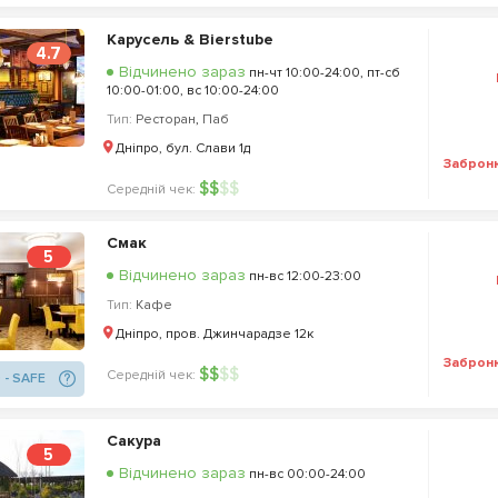
Карусель & Bierstube
4.7
Відчинено зараз
пн-чт 10:00-24:00, пт-сб
10:00-01:00, вс 10:00-24:00
Тип:
Ресторан
,
Паб
Дніпро, бул. Слави 1д
Заброн
$
$
$
$
Середній чек:
Смак
5
Відчинено зараз
пн-вс 12:00-23:00
Тип:
Кафе
Дніпро, пров. Джинчарадзе 12к
Заброн
$
$
$
$
Середній чек:
 - SAFE
Сакура
5
Відчинено зараз
пн-вс 00:00-24:00