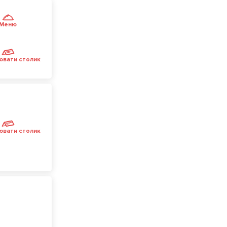
Меню
ювати столик
ювати столик