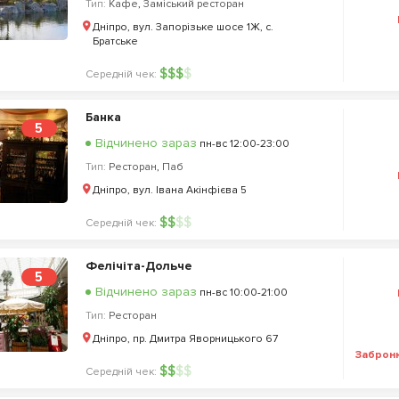
Тип:
Кафе
,
Заміський ресторан
Дніпро, вул. Запорізьке шосе 1Ж, с.
Братське
$
$
$
$
Середній чек:
Банка
5
Відчинено зараз
пн-вс 12:00-23:00
Тип:
Ресторан
,
Паб
Дніпро, вул. Івана Акінфієва 5
$
$
$
$
Середній чек:
Фелічіта-Дольче
5
Відчинено зараз
пн-вс 10:00-21:00
Тип:
Ресторан
Дніпро, пр. Дмитра Яворницького 67
Заброн
$
$
$
$
Середній чек: