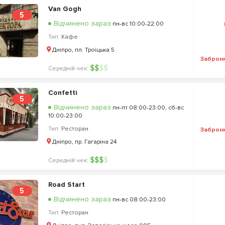
Van Gogh
5
Відчинено зараз
пн-вс 10:00-22:00
Тип:
Кафе
Дніпро, пл. Троіцька 5
Заброн
$
$
$
$
Середній чек:
Confetti
5
Відчинено зараз
пн-пт 08:00-23:00, сб-вс
10:00-23:00
Тип:
Ресторан
Заброн
Дніпро, пр. Гагаріна 24
$
$
$
$
Середній чек:
Road Start
5
Відчинено зараз
пн-вс 08:00-23:00
Тип:
Ресторан