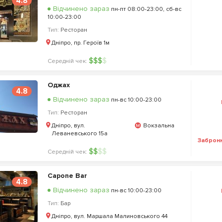
4.8
Відчинено зараз
пн-пт 08:00-23:00, сб-вс
10:00-23:00
Тип:
Ресторан
Дніпро, пр. Героїв 1м
$
$
$
$
Середній чек:
Оджах
4.8
Відчинено зараз
пн-вс 10:00-23:00
Тип:
Ресторан
Дніпро, вул.
Вокзальна
Леваневського 15а
Заброн
$
$
$
$
Середній чек:
Capone Bar
4.8
Відчинено зараз
пн-вс 10:00-23:00
Тип:
Бар
Дніпро, вул. Маршала Малиновського 44