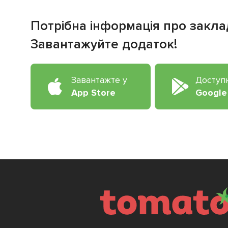
Потрібна інформація про закла
Завантажуйте додаток!
Завантажте у
Доступ
App Store
Google