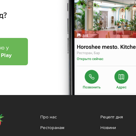
д?
но у
 Play
Про нас
Рецепт дня
Ресторанам
Новини