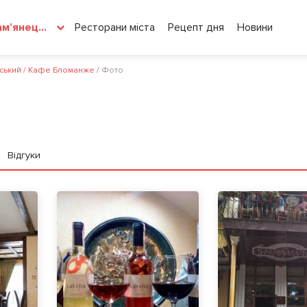
Ресторани міста
Рецепт дня
Новини
Кам’янець-Подільський
ьський
/
Кафе Бломанже
/
Фото
Відгуки