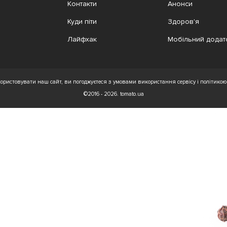
Контакти
Анонси
Куди піти
Здоров'я
Лайфхак
Мобільний додат
ристовувати наш сайт, ви погоджуєтеся з умовами використання сервісу і політикою 
©2016 - 2026. tomato.ua