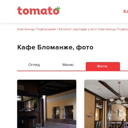
Кам’янець-Подільський
/
Каталог закладів у місті Кам’янець-Поділ
Кафе Бломанже, фото
Огляд
Меню
Фото