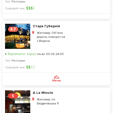
Тип:
Ресторан
$
$
$
$
Середній чек:
Стара Губернія
4.7
Житомир, Об'їзна
дорога, поворот на
с.Вереси
Відчинено зараз
пн-вс 00:00-24:00
Тип:
Ресторан
$
$
$
$
Середній чек:
Меню
A La Minute
5
Житомир, пл.
Бердичівська 11