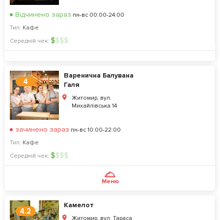
Відчинено зараз
пн-вс 00:00-24:00
Тип:
Кафе
$
$
$
$
Середній чек:
Варенична Балувана
4
Галя
Житомир, вул.
Михайлівська 14
зачинено зараз
пн-вс 10:00-22:00
Тип:
Кафе
$
$
$
$
Середній чек:
Меню
Камелот
4.2
Житомир, вул. Тараса