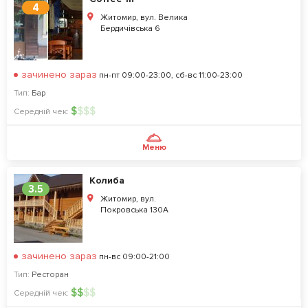
4
Житомир, вул. Велика
Бердичівська 6
зачинено зараз
пн-пт 09:00-23:00, сб-вс 11:00-23:00
Тип:
Бар
$
$
$
$
Середній чек:
Меню
Колиба
3.5
Житомир, вул.
Покровська 130А
зачинено зараз
пн-вс 09:00-21:00
Тип:
Ресторан
$
$
$
$
Середній чек: