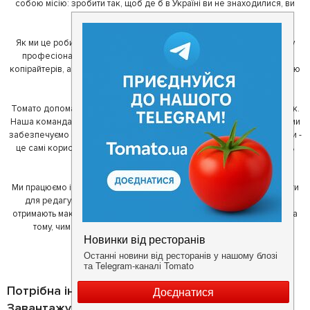
собою місію: зробити так, щоб де б в Україні ви не знаходилися, ви
завжди могли смачно поїсти.
Як ми це робимо? Для початку, ми зібрали приголомшливу команду
професіоналів - фахівців з дизайну, програмування, маркетингу,
копірайтерів, а за сумісництвом - любителів гарної їжі. З їх допомогою
ми створили Томато.
Томато допомагає своїм користувачам знайти цікаві місця неподалік.
Наша команда регулярно зв'язується з ресторанами - таким чином ми
забезпечуємо актуальність інформації. Друга частина нашої команди -
це самі користувачі, які діляться своїми враженнями і допомагають
один одному у виборі кращих місць.
Ми працюємо і з ресторанами. Для них ми надаємо зручні інструменти
для редагування інформації про себе - в результаті відвідувачі
отримають максимум інформації, а ресторан зможе зосередитися на
тому, чим він любить займатися більше всього - смачній їжі.
Потрібна інформація про заклад?
Завантажуйте додаток!