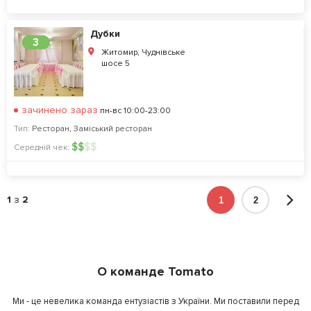
Дубки
3
Житомир, Чуднівське
шосе 5
зачинено зараз
пн-вс 10:00-23:00
Тип:
Ресторан
,
Заміський ресторан
$
$
$
$
Середній чек:
1
з
2
1
2
О команде Tomato
Ми - це невелика команда ентузіастів з України. Ми поставили перед