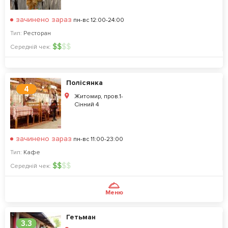
зачинено зараз
пн-вс 12:00-24:00
Тип:
Ресторан
$
$
$
$
Середній чек:
Полісянка
4
Житомир, пров.1-
Сінний 4
зачинено зараз
пн-вс 11:00-23:00
Тип:
Кафе
$
$
$
$
Середній чек:
Меню
Гетьман
3.3