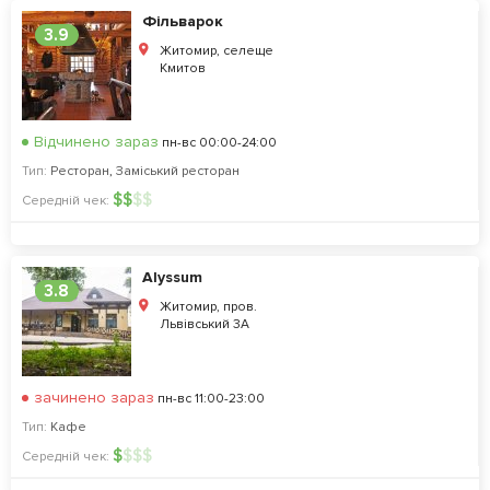
Фiльварок
3.9
Житомир, селеще
Кмитов
Відчинено зараз
пн-вс 00:00-24:00
Тип:
Ресторан
,
Заміський ресторан
$
$
$
$
Середній чек:
Alyssum
3.8
Житомир, пров.
Львівський 3А
зачинено зараз
пн-вс 11:00-23:00
Тип:
Кафе
$
$
$
$
Середній чек: