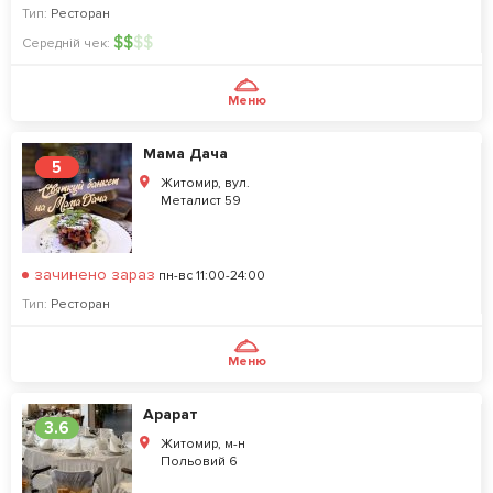
Тип:
Ресторан
$
$
$
$
Середній чек:
Меню
Мама Дача
5
Житомир, вул.
Металист 59
зачинено зараз
пн-вс 11:00-24:00
Тип:
Ресторан
Меню
Арарат
3.6
Житомир, м-н
Польовий 6