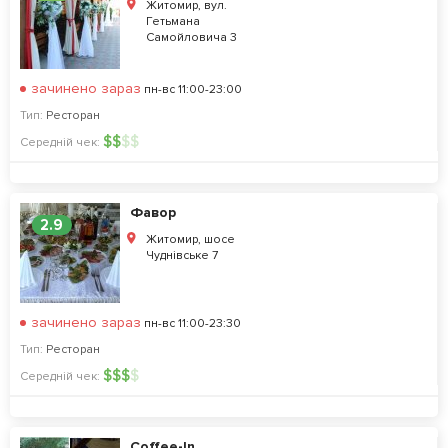
Житомир, вул.
Гетьмана
Самойловича 3
зачинено зараз
пн-вс 11:00-23:00
Тип:
Ресторан
$
$
$
$
Середній чек:
Фавор
2.9
Житомир, шосе
Чуднівське 7
зачинено зараз
пн-вс 11:00-23:30
Тип:
Ресторан
$
$
$
$
Середній чек:
Coffee-In