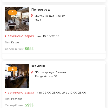
Петроград
4
Житомир, вул. Саєнко
152а
зачинено зараз
пн-вс 10:00-22:00
Тип:
Кафе
$
$
$
$
Середній чек:
Фамілія
4
Житомир, вул. Велика
Бердичівська 10
зачинено зараз
пн-пт 09:00-23:00, сб-вс 10:00-23:00
Тип:
Ресторан
$
$
$
$
Середній чек: