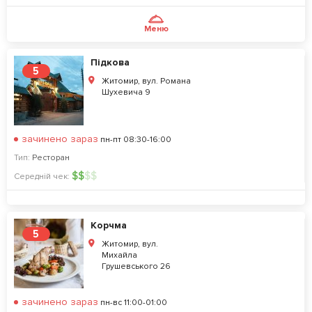
Меню
Підкова
5
Житомир, вул. Романа
Шухевича 9
зачинено зараз
пн-пт 08:30-16:00
Тип:
Ресторан
$
$
$
$
Середній чек:
Корчма
5
Житомир, вул.
Михайла
Грушевського 26
зачинено зараз
пн-вс 11:00-01:00