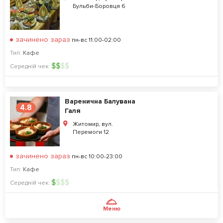
Бульби-Боровця 6
зачинено зараз
пн-вс 11:00-02:00
Тип:
Кафе
$
$
$
$
Середній чек:
Варенична Балувана
4.8
Галя
Житомир, вул.
Перемоги 12
зачинено зараз
пн-вс 10:00-23:00
Тип:
Кафе
$
$
$
$
Середній чек:
Меню