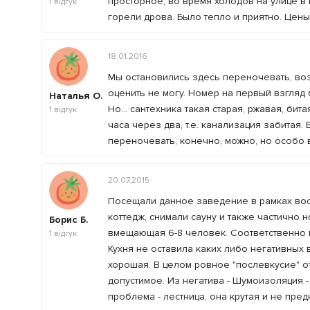
просторное, во время холодов на улице в 
1
відгук
горели дрова. Было тепло и приятно. Цены
18.01.2016
Мы остановились здесь переночевать, воз
оценить не могу. Номер на первый взгляд
Наталья О.
Но... сантехника такая старая, ржавая, би
1
відгук
часа через два, т.е. канализация забитая
переночевать, конечно, можно, но особо 
20.07.2015
Посещали данное заведение в рамках вос
коттедж, снимали сауну и также частично 
Борис Б.
вмещающая 6-8 человек. Соответственно 
1
відгук
Кухня не оставила каких либо негативных в
хорошая. В целом ровное "послевкусие" о
допустимое. Из негатива - Шумоизоляция -
проблема - лестница, она крутая и не пр