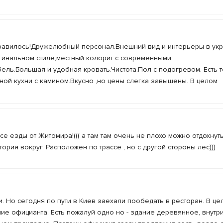
равилось!Дружелюбный персонал.Внешний вид и интерьеры в ук
инальном стиле;местный колорит с современными
ль.Большая и удобная кровать.Чистота.Пол с подогревом. Есть т
ой кухни с камином.Вкусно ,но цены слегка завышены. В целом
се езды от Житомира!((( а там там очень не плохо можно отдохнуть
ория вокруг. Расположен по трассе , но с другой стороны лес)))
и. Но сегодня по пути в Киев заехали пообедать в ресторан. В це
ие официанта. Есть пожалуй одно но - здание деревянное, внутр