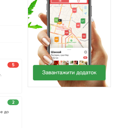
5
,
2
не до