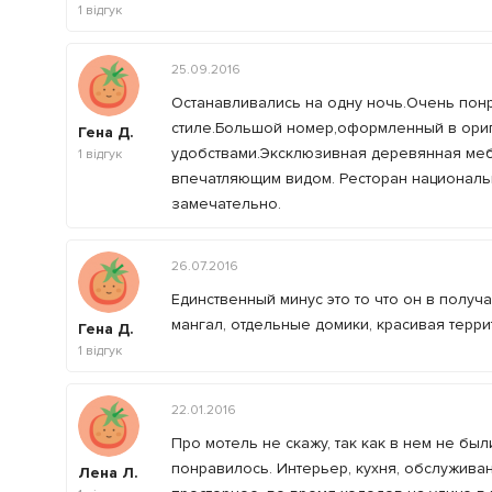
1
відгук
25.09.2016
Останавливались на одну ночь.Очень пон
стиле.Большой номер,оформленный в ориг
Гена Д.
удобствами.Эксклюзивная деревянная мебе
1
відгук
впечатляющим видом. Ресторан национальн
замечательно.
26.07.2016
Единственный минус это то что он в получа
мангал, отдельные домики, красивая террит
Гена Д.
1
відгук
22.01.2016
Про мотель не скажу, так как в нем не был
понравилось. Интерьер, кухня, обслуживан
Лена Л.