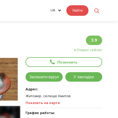
UA
Увійти
3.9
Открыт сейчас
Позвонить
Залишити відгук
У закладки
Адрес:
Житомир, селеще Кмитов
Показать на карте
График работы: