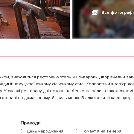
Все фотограф
мком, знаходиться ресторан-мотель «Фільварок». Дворівневий зак
диційному українському сільському стилі. Колоритний інтер'єр д
У складі ресторану дві основні та бенкетна зали, а також окрем
риготовані по-домашньому. Є гриль-меню. В алкогольній карті предст
Приводи
День народження
Романтична вечеря