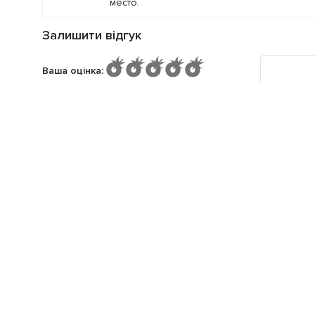
место.
Залишити відгук
Ваша оцінка
:
Потрібна інформація про закла