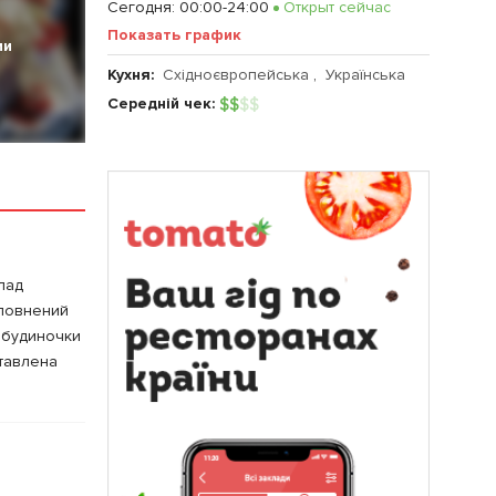
Сегодня
:
00:00-24:00
Открыт сейчас
Показать график
ии
Кухня:
Східноєвропейська
,
Українська
Середній чек:
$
$
$
$
лад
оповнений
і будиночки
авлена ​​