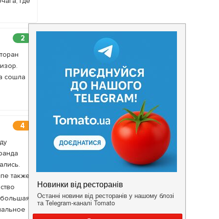
чага, где
2
сторан
изор.
на сошла
4
ду
еранда
ались.
ипе также
ество
я большая
рмальное