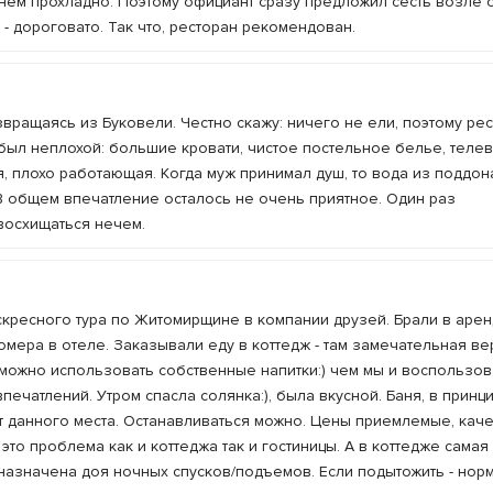
нем прохладно. Поэтому официант сразу предложил сесть возле о
 - дороговато. Так что, ресторан рекомендован.
вращаясь из Буковели. Честно скажу: ничего не ели, поэтому ре
 был неплохой: большие кровати, чистое постельное белье, телев
тая, плохо работающая. Когда муж принимал душ, то вода из поддо
. В общем впечатление осталось не очень приятное. Один раз
восхищаться нечем.
кресного тура по Житомирщине в компании друзей. Брали в арен
номера в отеле. Заказывали еду в коттедж - там замечательная в
можно использовать собственные напитки:) чем мы и воспользов
печатлений. Утром спасла солянка:), была вкусной. Баня, в принц
т данного места. Останавливаться можно. Цены приемлемые, кач
 это проблема как и коттеджа так и гостиницы. А в коттедже сама
едназначена доя ночных спусков/подъемов. Если подытожить - но