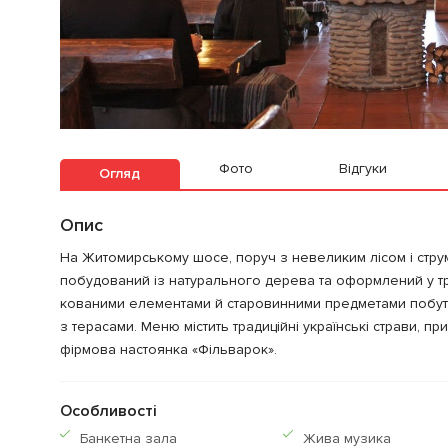
Фото
Відгуки
Огляд
Опис
На Житомирському шосе, поруч з невеликим лісом і стру
побудований із натурального дерева та оформлений у тра
кованими елементами й старовинними предметами побуту. 
з терасами. Меню містить традиційні українські страви, п
фірмова настоянка «Фільварок».
Особливості
Банкетна зала
Жива музика