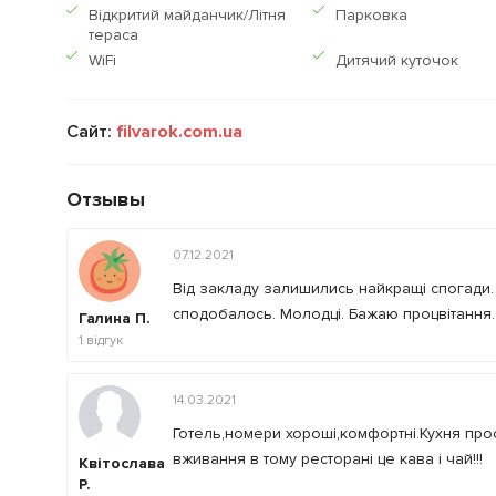
Відкритий майданчик/Літня
Парковка
тераса
WiFi
Дитячий куточок
Сайт:
filvarok.com.ua
Отзывы
07.12.2021
Від закладу залишились найкращі спогади. 
сподобалось. Молодці. Бажаю процвітання.
Галина П.
1
відгук
14.03.2021
Готель,номери хороші,комфортні.Кухня прост
вживання в тому ресторані це кава і чай!!!
Квітослава
Р.