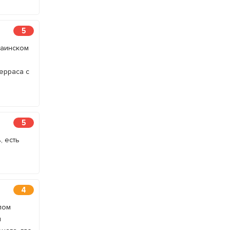
5
раинском
ерраса с
5
, есть
4
лом
и