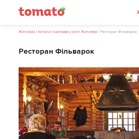
Житомир
/
Каталог закладів у місті Житомир
/
Ресторан Фiльварок
Ресторан Фiльварок