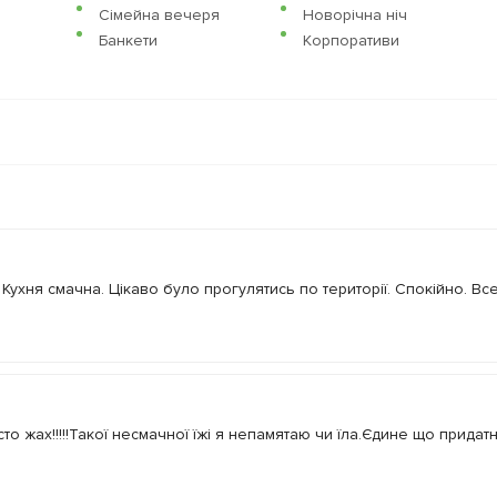
Сімейна вечеря
Новорічна ніч
Банкети
Корпоративи
Кухня смачна. Цікаво було прогулятись по території. Спокійно. Все
о жах!!!!!Такої несмачної їжі я непамятаю чи їла.Єдине що придат