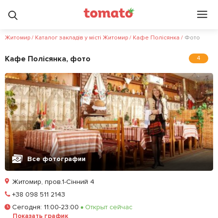
Житомир
/
Каталог закладів у місті Житомир
/
Кафе Полісянка
/
Фото
Кафе Полісянка, фото
4
Все фотографии
Житомир, пров.1-Сінний 4
Позвонить
+38 098 511 2143
Сегодня
:
11:00-23:00
Открыт сейчас
Залишити відгук
У закладки
Показать график