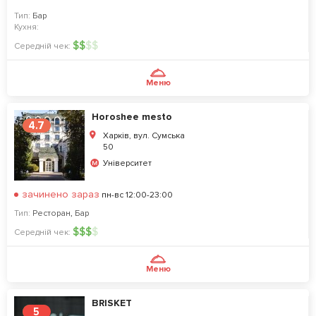
Тип:
Бар
Кухня:
$
$
$
$
Середній чек:
Меню
Horoshee mesto
4.7
Харків, вул. Сумська
50
Університет
зачинено зараз
пн-вс 12:00-23:00
Тип:
Ресторан
,
Бар
$
$
$
$
Середній чек:
Меню
BRISKET
5