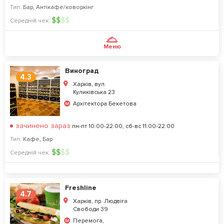
Тип:
Бар
,
Антікафе/коворкінг
$
$
$
$
Середній чек:
Меню
Виноград
4.3
Харків, вул.
Куликівська 23
Архітектора Бекетова
зачинено зараз
пн-пт 10:00-22:00, сб-вс 11:00-22:00
Тип:
Кафе
,
Бар
$
$
$
$
Середній чек:
Freshline
4.7
Харків, пр. Людвіга
Свободи 39
Перемога,