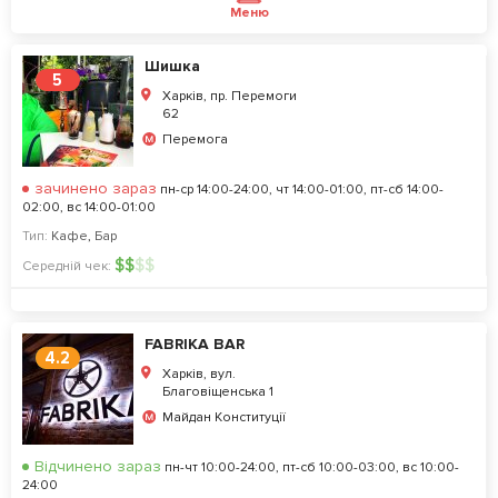
Меню
Шишка
5
Харків, пр. Перемоги
62
Перемога
зачинено зараз
пн-ср 14:00-24:00, чт 14:00-01:00, пт-сб 14:00-
02:00, вс 14:00-01:00
Тип:
Кафе
,
Бар
$
$
$
$
Середній чек:
FABRIKA BAR
4.2
Харків, вул.
Благовіщенська 1
Майдан Конституції
Відчинено зараз
пн-чт 10:00-24:00, пт-сб 10:00-03:00, вс 10:00-
24:00