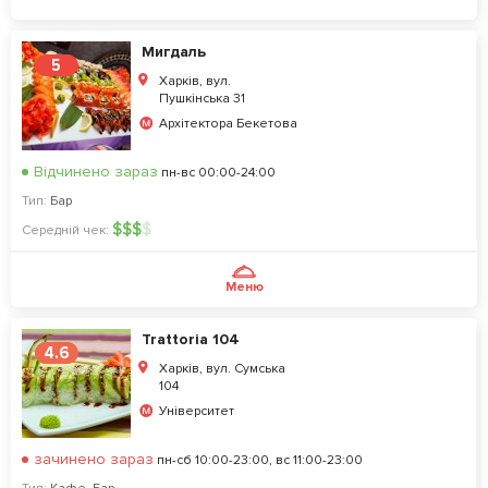
Мигдаль
5
Харків, вул.
Пушкінська 31
Архітектора Бекетова
Відчинено зараз
пн-вс 00:00-24:00
Тип:
Бар
$
$
$
$
Середній чек:
Меню
Trattoria 104
4.6
Харків, вул. Сумська
104
Університет
зачинено зараз
пн-сб 10:00-23:00, вс 11:00-23:00