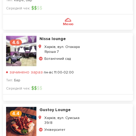
Тип:
Кафе
,
Бар
$
$
$
$
Середній чек:
Меню
Nissa lounge
4.6
Харків, вул. Отакара
Яроша 7
Ботанічний сад
зачинено зараз
пн-вс 11:00-02:00
Тип:
Бар
$
$
$
$
Середній чек:
Gustoy Lounge
4.4
Харків, вул. Сумська
39/8
Університет