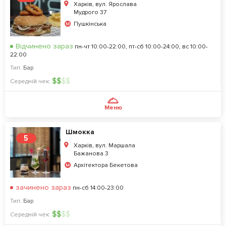
Харків, вул. Ярослава
Мудрого 37
Пушкінська
Відчинено зараз
пн-чт 10:00-22:00, пт-сб 10:00-24:00, вс 10:00-
22:00
Тип:
Бар
$
$
$
$
Середній чек:
Меню
Шмокка
5
Харків, вул. Маршала
Бажанова 3
Архітектора Бекетова
зачинено зараз
пн-сб 14:00-23:00
Тип:
Бар
$
$
$
$
Середній чек: