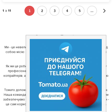
1
з
11
1
2
3
4
5
...
О команде Tomato
Ми - це невелика команда ентузіастів з України. Ми поставили перед
собою місію: зробити так, щоб де б в Україні ви не знаходилися, ви
завжди могли смачно поїсти.
Як ми це робимо? Для початку, ми зібрали приголомшливу команду
професіоналів - фахівців з дизайну, програмування, маркетингу,
копірайтерів, а за сумісництвом - любителів гарної їжі. З їх допомогою
ми створили Томато.
Томато допомагає своїм користувачам знайти цікаві місця неподалік.
Наша команда регулярно зв'язується з ресторанами - таким чином ми
забезпечуємо актуальність інформації. Друга частина нашої команди -
це самі користувачі, які діляться своїми враженнями і допомагають
один одному у виборі кращих місць.