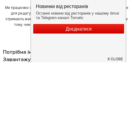
Ми працюємо і з ресторанами. Для них ми надаємо зручні інструменти
для редагування інформації про себе - в результаті відвідувачі
отримають максимум інформації, а ресторан зможе зосередитися на
тому, чим він любить займатися більше всього - смачній їжі.
Потрібна інформація про заклад?
Завантажуйте додаток!
Завантажте у
App Store
Доступно у
Google Play
Про нас
Рецепт дня