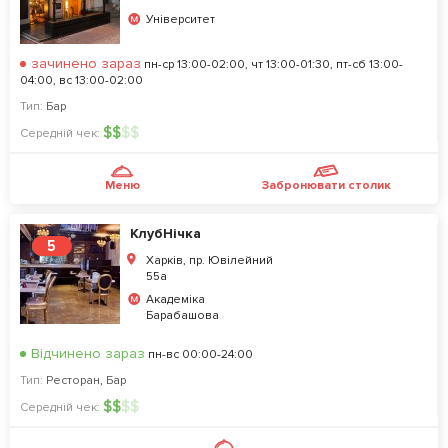
Університет
зачинено зараз
пн-ср 13:00-02:00, чт 13:00-01:30, пт-сб 13:00-
04:00, вс 13:00-02:00
Тип:
Бар
$
$
$
$
Середній чек:
Меню
Забронювати столик
КлубНічка
5
Харків, пр. Ювілейний
55а
Академіка
Барабашова
Відчинено зараз
пн-вс 00:00-24:00
Тип:
Ресторан
,
Бар
$
$
$
$
Середній чек: