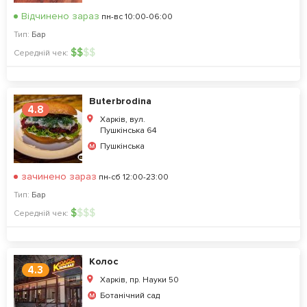
Відчинено зараз
пн-вс 10:00-06:00
Тип:
Бар
$
$
$
$
Середній чек:
Buterbrodina
4.8
Харків, вул.
Пушкінська 64
Пушкінська
зачинено зараз
пн-сб 12:00-23:00
Тип:
Бар
$
$
$
$
Середній чек:
Колос
4.3
Харків, пр. Науки 50
Ботанічний сад