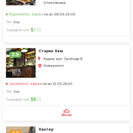
Олексіївська
Відчинено зараз
пн-вс 08:00-23:00
Тип:
Бар
$
$
$
$
Середній чек:
Старик Хем
3.9
Харків, вул. Свободи 8
Університет
зачинено зараз
пн-вс 12:00-24:00
Тип:
Бар
$
$
$
$
Середній чек:
Меню
Хантер