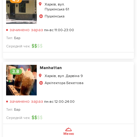
4.3
Харків, вул.
Пушкінська 61
Пушкінська
зачинено зараз
пн-вс 11:00-23:00
Тип:
Бар
$
$
$
$
Середній чек:
Manhаttаn
3.8
Харків, вул. Дарвіна 9
Архітектора Бекетова
зачинено зараз
пн-вс 12:00-24:00
Тип:
Бар
$
$
$
$
Середній чек:
Меню