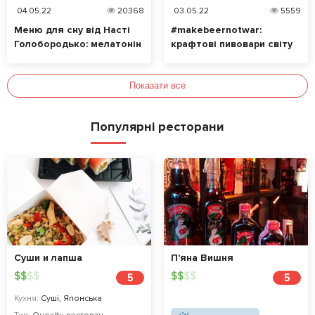
04.05.22
20368
03.05.22
5559
Меню для сну від Насті
#makebeernotwar:
Голобородько: мелатонін
крафтові пивовари світу
у їжі, що допоможе
об’єдналися для
нормально спати
допомоги українцям
Показати все
Популярні ресторани
Суши и лапша
П'яна Вишня
$
$
$
$
$
$
$
$
5
5
Кухня:
Суші, Японська