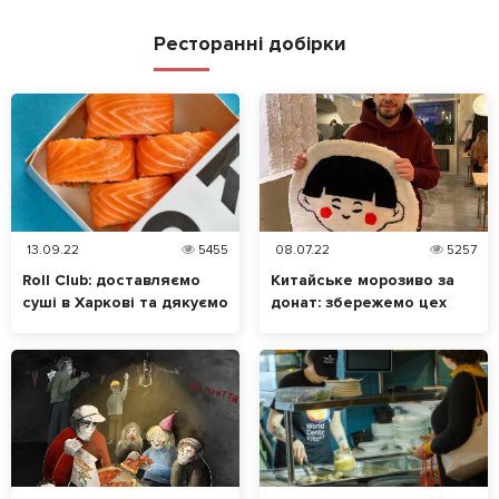
Ресторанні добірки
13.09.22
5455
08.07.22
5257
Roll Club: доставляємо
Китайське морозиво за
суші в Харкові та дякуємо
донат: збережемо цех
ЗСУ за цю можливість
гуманітарної допомоги та
ресторан МАО в Харкові