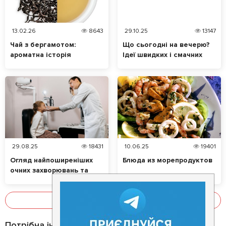
13.02.26
8643
29.10.25
13147
Чай з бергамотом:
Що сьогодні на вечерю?
ароматна історія
Ідеї швидких і смачних
таємничого цитруса
страв
29.08.25
18431
10.06.25
19401
Огляд найпоширеніших
Блюда из морепродуктов
очних захворювань та
їхніх симптомів. Які
продукти позитивно
впливають на зір?
Показати все
Потрібна інформація про заклад?