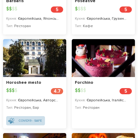
Barbaris
Poseative
$
$
$
$
$
$
$
$
5
5
Кухня:
Європейська, Японська
Кухня:
Європейська, Грузинська
Тип:
Ресторан
Тип:
Кафе
Horoshee mesto
Forchino
$
$
$
$
$
$
$
$
4.7
5
Кухня:
Європейська, Авторська
Кухня:
Європейська, Італійська
Тип:
Ресторан
,
Бар
Тип:
Ресторан
COVID19 - SAFE