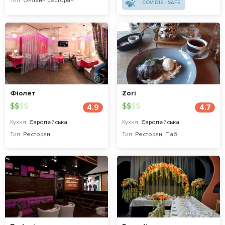
Тип:
Онлайн ресторан
COVID19 - SAFE
Фіолет
Zori
$
$
$
$
$
$
$
$
4.9
4.7
Кухня:
Європейська
Кухня:
Європейська
Тип:
Ресторан
Тип:
Ресторан
,
Паб