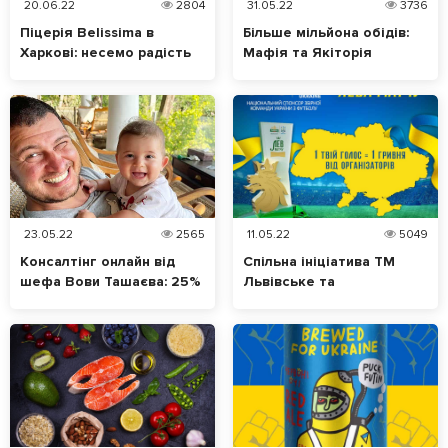
20.06.22
2804
31.05.22
3736
Піцерія Belissima в
Більше мільйона обідів:
Харкові: несемо радість
Мафія та Якіторія
через допомогу
безкоштовно готують у
Харкові та інших містах
23.05.22
2565
11.05.22
5049
Консалтінг онлайн від
Спільна ініціатива ТМ
шефа Вови Ташаєва: 25%
Львівське та
з кожної консультації –
національної збірної
фонду Таблеточки
України з футболу.
Відтепер кожен голос за
«Лева матчу» – це
допомога українцям