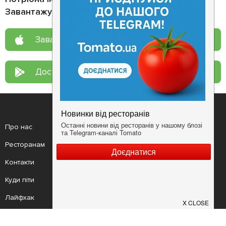
Завантажуйте додаток!
Завантажте у
App Store
Доступно у
Google Play
Про нас
Рецепт дня
Ресторанам
Новини
Контакти
Анонси
Куди піти
Здоров'я
Лайфхак
Мобільний додаток
Конфіденційність
Умови