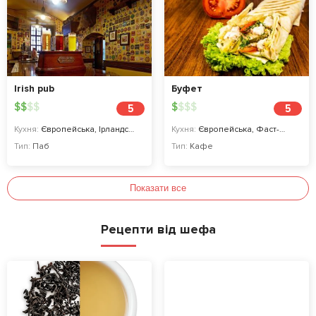
Irish pub
Буфет
$
$
$
$
$
$
$
$
5
5
Кухня:
Європейська, Ірландська
Кухня:
Європейська, Фаст-фуд
Тип:
Паб
Тип:
Кафе
Показати все
Рецепти від шефа