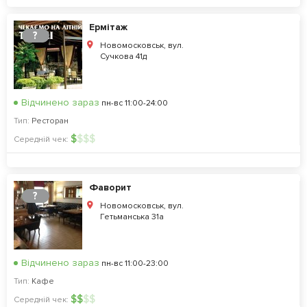
Ермітаж
?
Новомосковськ, вул.
Сучкова 41д
Відчинено зараз
пн-вс 11:00-24:00
Тип:
Ресторан
$
$
$
$
Середній чек:
Фаворит
?
Новомосковськ, вул.
Гетьманська 31а
Відчинено зараз
пн-вс 11:00-23:00
Тип:
Кафе
$
$
$
$
Середній чек: