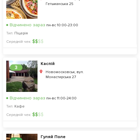
Гетьманська 25
Відчинено зараз
пн-вс 10:00-23:00
Тип:
Піцерія
$
$
$
$
Середній чек:
Каспій
3
Новомосковськ, вул.
Монастирська 27
Відчинено зараз
пн-вс 11:00-24:00
Тип:
Кафе
$
$
$
$
Середній чек:
Гуляй Поле