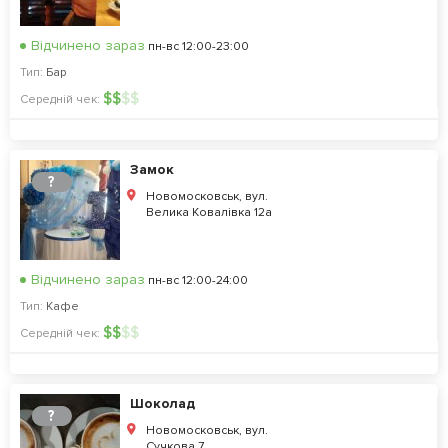
Відчинено зараз
пн-вс 12:00-23:00
Тип:
Бар
$
$
$
$
Середній чек:
Замок
?
Новомосковськ, вул.
Велика Ковалівка 12а
Відчинено зараз
пн-вс 12:00-24:00
Тип:
Кафе
$
$
$
$
Середній чек:
Шоколад
?
Новомосковськ, вул.
Сучкова 7