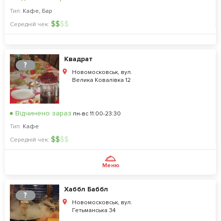
Тип:
Кафе
,
Бар
$
$
$
$
Середній чек:
Квадрат
?
Новомосковськ, вул.
Велика Ковалівка 12
Відчинено зараз
пн-вс 11:00-23:30
Тип:
Кафе
$
$
$
$
Середній чек:
Меню
Хаббл Баббл
?
Новомосковськ, вул.
Гетьманська 34