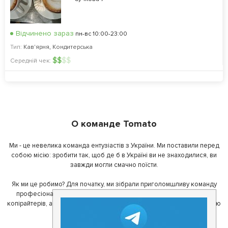
Відчинено зараз
пн-вс 10:00-23:00
Тип:
Кав'ярня
,
Кондитерська
$
$
$
$
Середній чек:
О команде Tomato
Ми - це невелика команда ентузіастів з України. Ми поставили перед
собою місію: зробити так, щоб де б в Україні ви не знаходилися, ви
завжди могли смачно поїсти.
Як ми це робимо? Для початку, ми зібрали приголомшливу команду
професіоналів - фахівців з дизайну, програмування, маркетингу,
копірайтерів, а за сумісництвом - любителів гарної їжі. З їх допомогою
ми створили Томато.