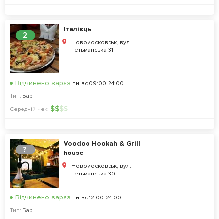
Італієць
2
Новомосковськ, вул.
Гетьманська 31
Відчинено зараз
пн-вс 09:00-24:00
Тип:
Бар
$
$
$
$
Середній чек:
Voodoo Hookah & Grill
?
house
Новомосковськ, вул.
Гетьманська 30
Відчинено зараз
пн-вс 12:00-24:00
Тип:
Бар