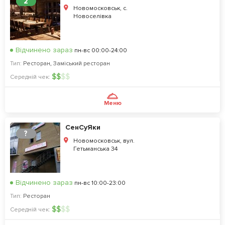
2
Новомосковськ, с.
Новоселівка
Відчинено зараз
пн-вс 00:00-24:00
Тип:
Ресторан
,
Заміський ресторан
$
$
$
$
Середній чек:
Меню
СенСуЯки
?
Новомосковськ, вул.
Гетьманська 34
Відчинено зараз
пн-вс 10:00-23:00
Тип:
Ресторан
$
$
$
$
Середній чек: