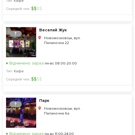
Тип:
Кафе
$
$
$
$
Середній чек:
Веселий Жук
?
Новомосковськ, вул.
Паланочна 22
Відчинено зараз
пн-вс 08:00-20:00
Тип:
Кафе
$
$
$
$
Середній чек:
Парк
?
Новомосковськ, вул.
Паланочна 6а
Відчинено зараз
пн-вс 11:00-24:00