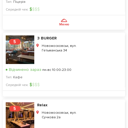
Тип:
Піцерія
$
$
$
$
Середній чек:
Меню
3 BURGER
5
Новомосковськ, вул.
Гетьманська 34
Відчинено зараз
пн-вс 10:00-23:00
Тип:
Кафе
$
$
$
$
Середній чек:
Relax
5
Новомосковськ, вул.
Сучкова 2а