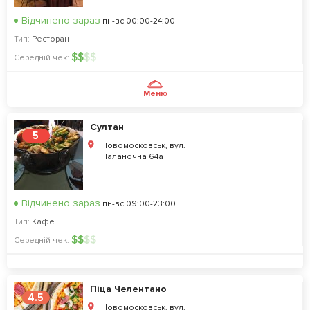
Відчинено зараз
пн-вс 00:00-24:00
Тип:
Ресторан
$
$
$
$
Середній чек:
Меню
Султан
5
Новомосковськ, вул.
Паланочна 64а
Відчинено зараз
пн-вс 09:00-23:00
Тип:
Кафе
$
$
$
$
Середній чек:
Піца Челентано
4.5
Новомосковськ, вул.