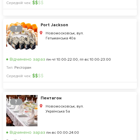
$
$
$
$
Середній чек:
Port Jackson
?
Новомосковськ, вул.
Гетьманська 40а
Відчинено зараз
пн-чт 10:00-22:00, пт-вс 10:00-23:00
Тип:
Ресторан
$
$
$
$
Середній чек:
Пентагон
?
Новомосковськ, вул.
Українська 5а
Відчинено зараз
пн-вс 00:00-24:00