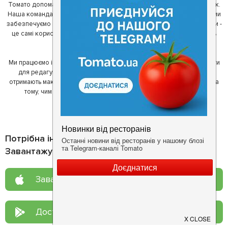
Томато допомагає своїм користувачам знайти цікаві місця неподалік.
Наша команда регулярно зв'язується з ресторанами - таким чином ми
забезпечуємо актуальність інформації. Друга частина нашої команди -
це самі користувачі, які діляться своїми враженнями і допомагають
один одному у виборі кращих місць.
Ми працюємо і з ресторанами. Для них ми надаємо зручні інструменти
для редагування інформації про себе - в результаті відвідувачі
отримають максимум інформації, а ресторан зможе зосередитися на
тому, чим він любить займатися більше всього - смачній їжі.
Потрібна інформація про заклад?
Завантажуйте додаток!
Завантажте у
App Store
Доступно у
Google Play