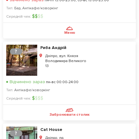
пн-пт 13:00-23:00, сб-вс 15:00-23:00
Тип:
Бар
,
Антікафе/коворкінг
$
$
$
$
Середній чек:
Меню
Риба Андрій
?
Дніпро, вул. Князя
Володимира Великого
13
Відчинено зараз
пн-вс 00:00-24:00
Тип:
Антікафе/коворкінг
$
$
$
$
Середній чек:
Забронювати столик
Cat House
?
Дніпро, пр.