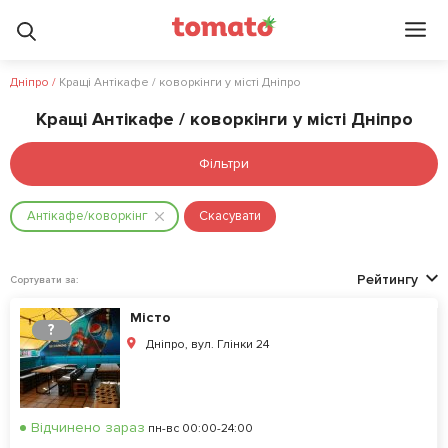
Дніпро
/
Кращі Антікафе / коворкінги у місті Дніпро
Кращі Антікафе / коворкінги у місті Дніпро
Фільтри
Антікафе/коворкінг
Скасувати
Рейтингу
Сортувати за:
Місто
?
Дніпро, вул. Глінки 24
Відчинено зараз
пн-вс 00:00-24:00