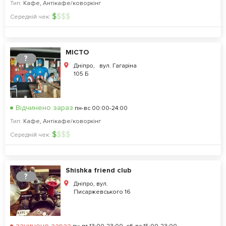
Тип:
Кафе
,
Антікафе/коворкінг
$
$
$
$
Середній чек:
МІСТО
?
Дніпро, вул. Гагаріна
105 Б
Відчинено зараз
пн-вс 00:00-24:00
Тип:
Кафе
,
Антікафе/коворкінг
$
$
$
$
Середній чек:
Shishka friend club
?
Дніпро, вул.
Писаржевського 16
зачинено зараз