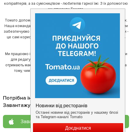
копірайтерів, а за сумісництвом - любителів гарної їжі. З їх допомогою
ми створили Томато.
Томато допомагає своїм користувачам знайти цікаві місця неподалік.
Наша команда регулярно зв'язується з ресторанами - таким чином ми
забезпечуємо актуальність інформації. Друга частина нашої команди -
це самі користувачі, які діляться своїми враженнями і допомагають
один одному у виборі кращих місць.
Ми працюємо і з ресторанами. Для них ми надаємо зручні інструменти
для редагування інформації про себе - в результаті відвідувачі
отримають максимум інформації, а ресторан зможе зосередитися на
тому, чим він любить займатися більше всього - смачній їжі.
Потрібна інформація про заклад?
Завантажуйте додаток!
Завантажте у
App Store