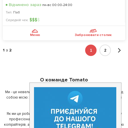
Відчинено зараз
пн-вс 00:00-24:00
Тип:
Паб
$
$
$
$
Середній чек:
Меню
Забронювати столик
1
з
2
1
2
О команде Tomato
Ми - це невелика команда ентузіастів з України. Ми поставили перед
собою місію: зробити так, щоб де б в Україні ви не знаходилися, ви
завжди могли смачно поїсти.
Як ми це робимо? Для початку, ми зібрали приголомшливу команду
професіоналів - фахівців з дизайну, програмування, маркетингу,
копірайтерів, а за сумісництвом - любителів гарної їжі. З їх допомогою