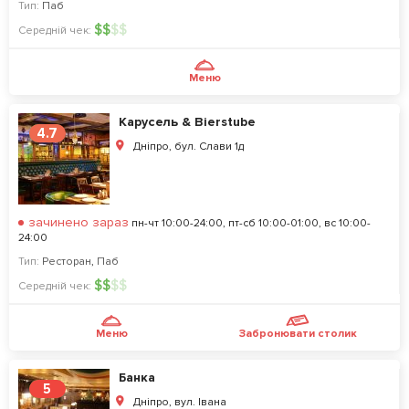
Тип:
Паб
$
$
$
$
Середній чек:
Меню
Карусель & Bierstube
4.7
Дніпро, бул. Слави 1д
зачинено зараз
пн-чт 10:00-24:00, пт-сб 10:00-01:00, вс 10:00-
24:00
Тип:
Ресторан
,
Паб
$
$
$
$
Середній чек:
Меню
Забронювати столик
Банка
5
Дніпро, вул. Івана