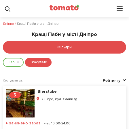
Дніпро
/
Кращі Паби у місті Дніпро
Кращі Паби у місті Дніпро
Фільтри
Паб
Скасувати
Рейтингу
Сортувати за:
Bierstube
5
Дніпро, бул. Слави 1д
зачинено зараз
пн-вс 10:00-24:00