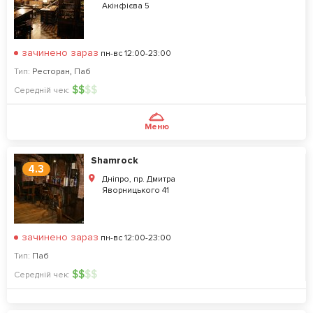
Акінфієва 5
зачинено зараз
пн-вс 12:00-23:00
Тип:
Ресторан
,
Паб
$
$
$
$
Середній чек:
Меню
Shamrock
4.3
Дніпро, пр. Дмитра
Яворницького 41
зачинено зараз
пн-вс 12:00-23:00
Тип:
Паб
$
$
$
$
Середній чек: