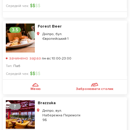
$
$
$
$
Середній чек:
Forest Beer
3.5
Дніпро, бул.
Європейський 1
зачинено зараз
пн-вс 10:00-23:00
Тип:
Паб
$
$
$
$
Середній чек:
Меню
Забронювати столик
Brazzuka
?
Дніпро, вул.
Набережна Перемоги
9Б