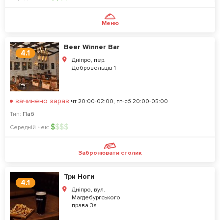
Меню
Beer Winner Bar
4.1
Дніпро, пер.
Добровольців 1
зачинено зараз
чт 20:00-02:00, пт-сб 20:00-05:00
Тип:
Паб
$
$
$
$
Середній чек:
Забронювати столик
Три Ноги
4.1
Дніпро, вул.
Магдебургського
права 3а