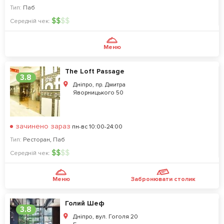
Тип:
Паб
$
$
$
$
Середній чек:
Меню
The Loft Passage
3.8
Дніпро, пр. Дмитра
Яворницького 50
зачинено зараз
пн-вс 10:00-24:00
Тип:
Ресторан
,
Паб
$
$
$
$
Середній чек:
Меню
Забронювати столик
Голий Шеф
3.8
Дніпро, вул. Гоголя 20