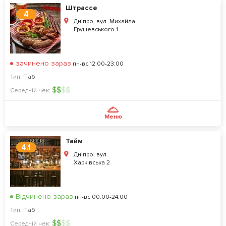
Штрассе
4
Дніпро, вул. Михайла
Грушевського 1
зачинено зараз
пн-вс 12:00-23:00
Тип:
Паб
$
$
$
$
Середній чек:
Меню
Тайм
4.1
Дніпро, вул.
Харківська 2
Відчинено зараз
пн-вс 00:00-24:00
Тип:
Паб
$
$
$
$
Середній чек: