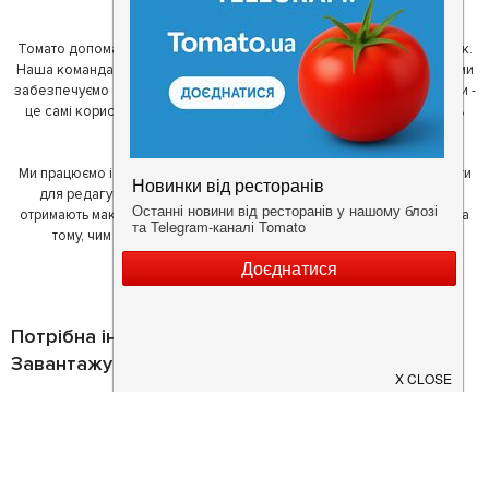
ми створили Томато.
Томато допомагає своїм користувачам знайти цікаві місця неподалік.
Наша команда регулярно зв'язується з ресторанами - таким чином ми
забезпечуємо актуальність інформації. Друга частина нашої команди -
це самі користувачі, які діляться своїми враженнями і допомагають
один одному у виборі кращих місць.
Ми працюємо і з ресторанами. Для них ми надаємо зручні інструменти
для редагування інформації про себе - в результаті відвідувачі
отримають максимум інформації, а ресторан зможе зосередитися на
тому, чим він любить займатися більше всього - смачній їжі.
Потрібна інформація про заклад?
Завантажуйте додаток!
Завантажте у
App Store