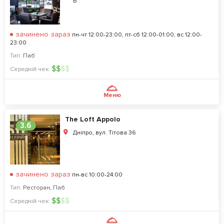
Б
зачинено зараз
пн-чт 12:00-23:00, пт-сб 12:00-01:00, вс 12:00-
23:00
Тип:
Паб
$
$
$
$
Середній чек:
Меню
The Loft Appolo
3.6
Дніпро, вул. Тiтова 36
зачинено зараз
пн-вс 10:00-24:00
Тип:
Ресторан
,
Паб
$
$
$
$
Середній чек: