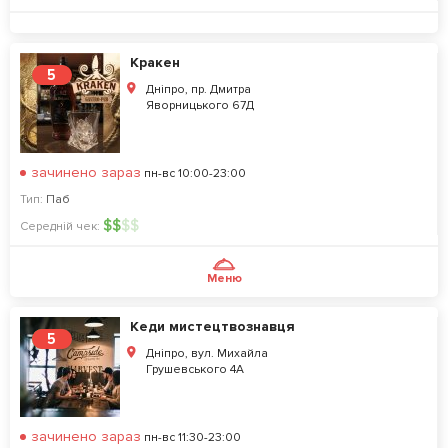
Кракен
5
Дніпро, пр. Дмитра
Яворницького 67Д
зачинено зараз
пн-вс 10:00-23:00
Тип:
Паб
$
$
$
$
Середній чек:
Меню
Кеди мистецтвознавця
5
Дніпро, вул. Михайла
Грушевського 4А
зачинено зараз
пн-вс 11:30-23:00