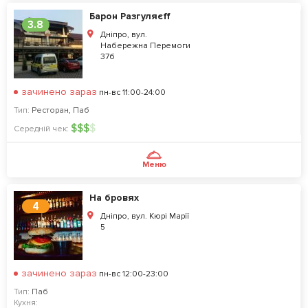
Барон Разгуляєff
3.8
Дніпро, вул.
Набережна Перемоги
37б
зачинено зараз
пн-вс 11:00-24:00
Тип:
Ресторан
,
Паб
$
$
$
$
Середній чек:
Меню
На бровях
4
Дніпро, вул. Кюрі Марії
5
зачинено зараз
пн-вс 12:00-23:00
Тип:
Паб
Кухня: