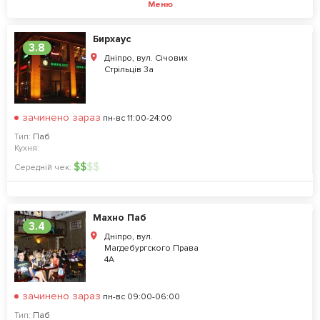
Меню
Бирхаус
3.8
Дніпро, вул. Січових
Стрільців 3а
зачинено зараз
пн-вс 11:00-24:00
Тип:
Паб
Кухня:
$
$
$
$
Середній чек:
Махно Паб
3.4
Дніпро, вул.
Магдебургского Права
4А
зачинено зараз
пн-вс 09:00-06:00
Тип:
Паб