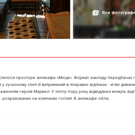
Все фотограф
містилося просторе антикафе «Місце». Формат закладу передбачає
 сучасному стилі й витриманий в яскравих відтінках - м'які дивани 
браженням героїв Марвел. У теплу пору року відвідувачі можуть від
х, розрахованих на компанію гостей. В антикафе обла...