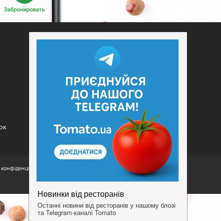
Додати заклад
Конфіденційність
Умови
ок
конфіденційності.