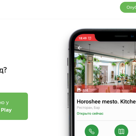
Опуб
д?
но у
 Play