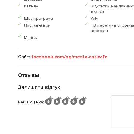
Кальян
Відкритий майданчик/
тераса
Шоу-програма
WiFi
Настільні ігри
ТВ перегляд спортив
передач
Мангал
Сайт:
facebook.com/pg/mesto.anticafe
Отзывы
Залишити відгук
Ваша оцінка
: