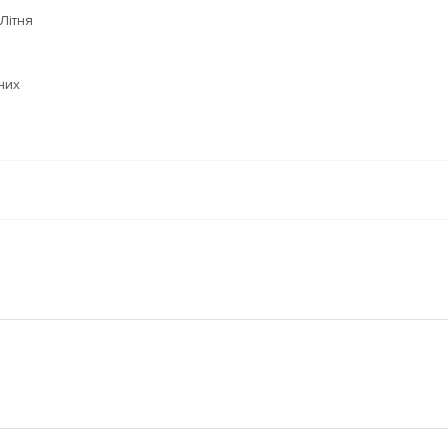
Літня
них