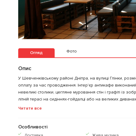
Фото
Огляд
Опис
У Шевченківському районі Дніпра, на вулиці Глінки, роз
оплату за час проводження. Інтер'єр антикафе виконаний у
невеликі столики, цегляне муровання стін і графіті із зо
літній терасі на сидіннях-гойдалці або на великих дивана
Читати все
Особливості
Доставка
Жива музика