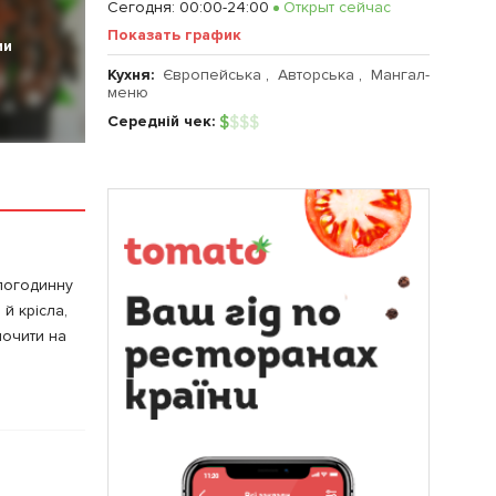
Сегодня
:
00:00-24:00
Открыт сейчас
Показать график
ии
Кухня:
Європейська
,
Авторська
,
Мангал-
меню
Середній чек:
$
$
$
$
 погодинну
й крісла,
почити на