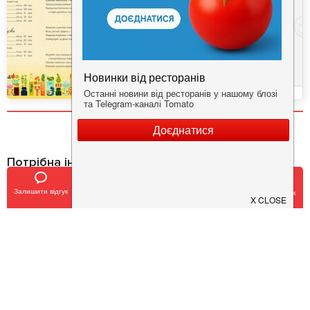
Потрібна інформація про заклад?
Завантажуйте додаток!
Залишити відгук
Позвонить
У закладки
Забронировать столик
Завантажте у
App Store
Доступно у
Google Play