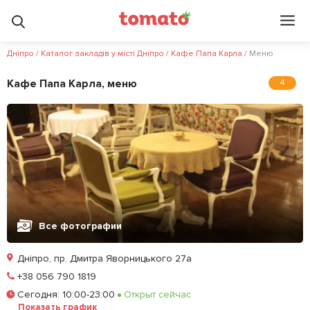
Дніпро
/
Каталог закладів у місті Дніпро
/
Кафе Папа Карла
/
Меню
Кафе Папа Карла, меню
4
Все фотографии
Дніпро, пр. Дмитра Яворницького 27а
Позвонить
+38 056 790 1819
Сегодня
:
10:00-23:00
Открыт сейчас
Забронировать столик
Показать график