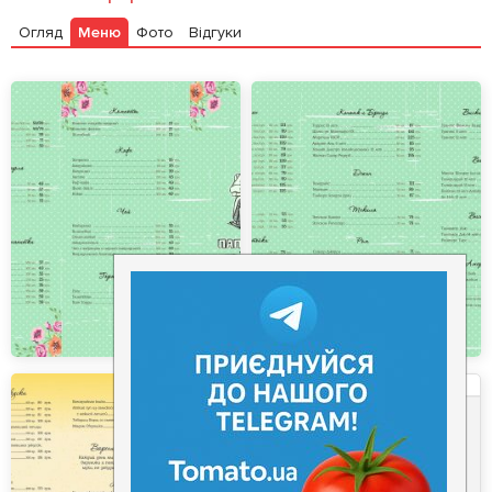
Огляд
Меню
Фото
Відгуки
Залишити відгук
У закладки