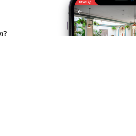
д?
но у
 Play
Про нас
Рецепт дня