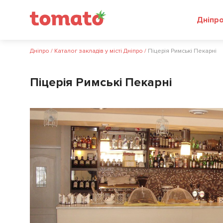
Дніпр
Дніпро
/
Каталог закладів у місті Дніпро
/
Піцерія Римські Пекарні
Піцерія Римські Пекарні