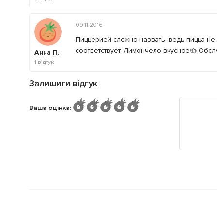
09.11.2016
Пиццерией сложно назвать, ведь пицца не 
соответствует. Лимончело вкусное👍 Обсл
Анна П.
1
відгук
Залишити відгук
Ваша оцінка
: