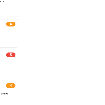
о и
4
5
4
вание