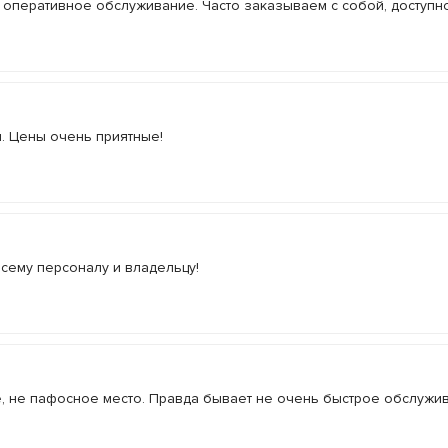
и оперативное обслуживание. Часто заказываем с собой, доступн
я. Цены очень приятные!
сему персоналу и владельцу!
е, не пафосное место. Правда бывает не очень быстрое обслужи