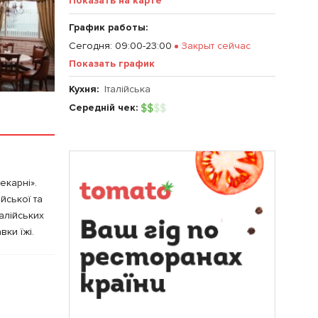
Показать на карте
График работы:
Сегодня
:
09:00-23:00
Закрыт сейчас
Показать график
Кухня:
Італійська
Середній чек:
$
$
$
$
екарні».
йської та
алійських
вки їжі.