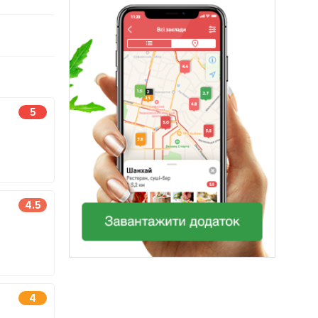
5
4.5
4