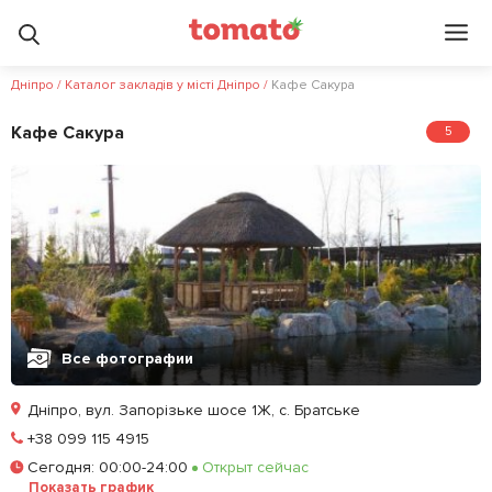
Дніпро
/
Каталог закладів у місті Дніпро
/
Кафе Сакура
Кафе Сакура
5
Все фотографии
Дніпро, вул. Запорізьке шосе 1Ж, с. Братське
Позвонить
+38 099 115 4915
Сегодня
:
00:00-24:00
Открыт сейчас
Залишити відгук
У закладки
Показать график