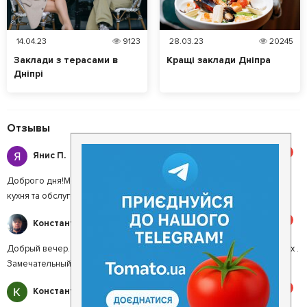
14.04.23
9123
28.03.23
20245
Заклади з терасами в
Кращі заклади Дніпра
Дніпрі
Отзывы
5
Янис П.
Доброго дня!Мені дуже сподобалось відпочивати у Сакурі.Вразила
кухня та обслуговання. Рекомендую!
5
Константин И.
Добрый вечер. Шикарная остановка, хорошая кухня . Свежий воздух .
Замечательный отдых .
5
Константин О.