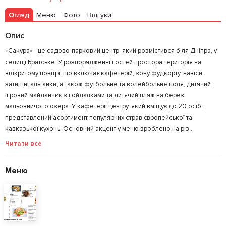
Огляд
Меню
Фото
Відгуки
Опис
«Сакура» - це садово-парковий центр, який розмістився біля Дніпра, у
селищі Братське. У розпорядженні гостей простора територія на
відкритому повітрі, що включає кафетерій, зону фудкорту, навіси,
затишні альтанки, а також футбольне та волейбольне поля, дитячий
ігровий майданчик з гойдалками та дитячий пляж на березі
мальовничого озера. У кафетерії центру, який вміщує до 20 осіб,
представлений асортимент популярних страв європейської та
кавказької кухонь. Основний акцент у меню зроблено на різ...
Читати все
Меню