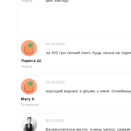
цей заклад!
1
відгук
20.02.2023
за 100 грн ситний ланч, будь ласка не підні
Лариса Ш.
1
відгук
20.02.2023
хороший варіант з дітьми, є няня. спокійніш
Mary S.
29
відгуків
18.02.2023
Великолепное место, очень уютно, семейн