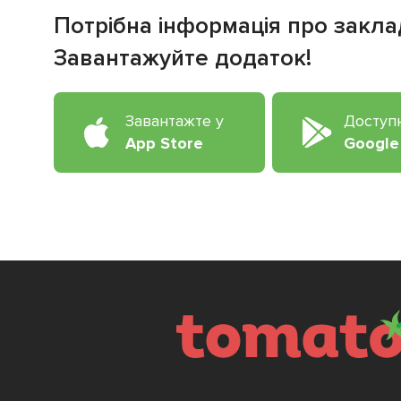
Потрібна інформація про закла
Завантажуйте додаток!
Завантажте у
Доступ
App Store
Google