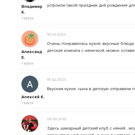
устроили такой праздник дня рождения д
Владимир
К.
1
відгук
18.02.2023
Очень понравилась кухня, вкусные блюда 
детская комната с нянечкой, можно остави
Александра
Е.
1
відгук
18.02.2023
Вкусная кухня, сына в детскую отправили 
Алексей К.
1
відгук
06.05.2019
Здесь шикарный детский клуб с няней , мо