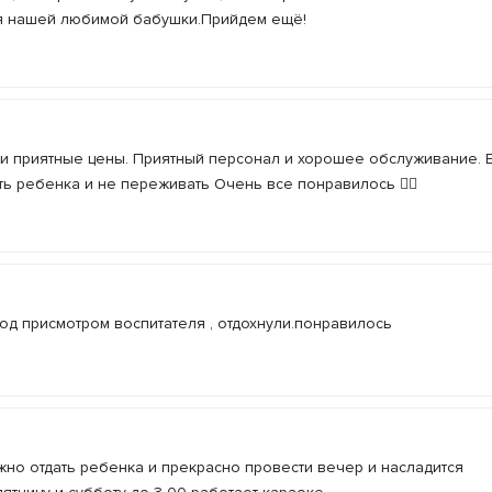
ля нашей любимой бабушки.Прийдем ещё!
и приятные цены. Приятный персонал и хорошее обслуживание. Е
ть ребенка и не переживать Очень все понравилось ❤️‍🔥
под присмотром воспитателя , отдохнули.понравилось
жно отдать ребенка и прекрасно провести вечер и насладится