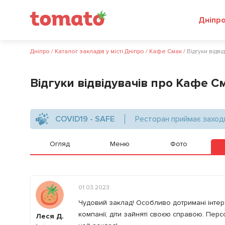
Дніпр
Дніпро
/
Каталог закладів у місті Дніпро
/
Кафе Смак
/
Відгуки відв
Відгуки відвідувачів про Кафе С
COVID19 - SAFE
Ресторан приймає заход
Огляд
Меню
Фото
01.03.2023
Чудовий заклад! Особливо дотримані інтере
компанії, діти зайняті своєю справою. Пер
Леся Д.