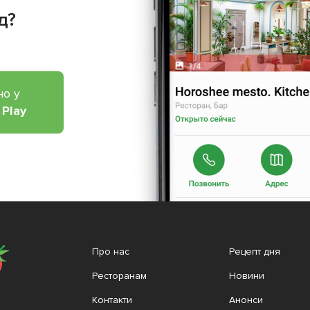
д?
но у
 Play
Про нас
Рецепт дня
Ресторанам
Новини
Контакти
Анонси