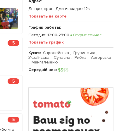
Адрес:
Дніпро, пров. Джинчарадзе 12к
Показать на карте
График работы:
Сегодня
:
12:00-23:00
Открыт сейчас
Показать график
5
Кухня:
Європейська
,
Грузинська
,
Українська
,
Сучасна
,
Рибна
,
Авторська
,
Мангал-меню
Середній чек:
$
$
$
$
5
5
ибо что