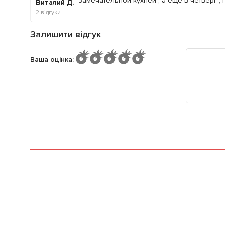
замечательной кухней , а еще в четверг , 
Виталий Д.
2
відгуки
Залишити відгук
Ваша оцінка
: