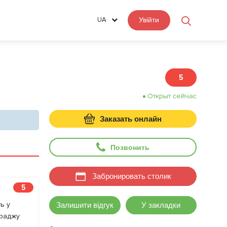
UA
Увійти
5
Открыт сейчас
Заказать онлайн
Позвонить
Забронировать столик
5
ь у
Залишити відгук
У закладки
 раджу