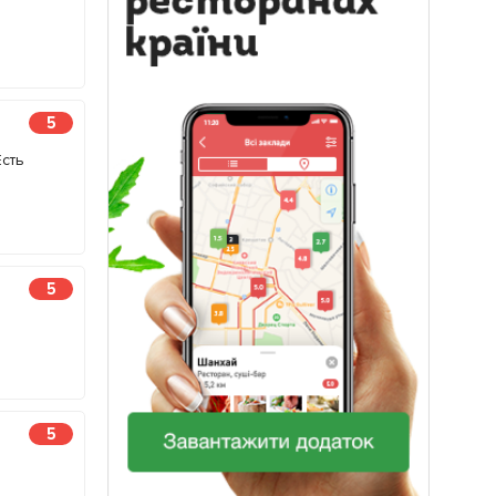
5
сть
5
5