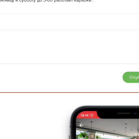
пятницу и субботу до 3-00 работает караоке .
Опуб