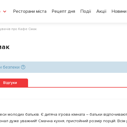
Ресторани міста
Рецепт дня
Події
Акції
Новини
о
ідувачів про Кафе Смак
мак
и безпеки
Відгуки
си молодих батьків. Є дитяча ігрова кімната – батьки відпочивают
сонал дуже уважний! Смачна кухня, пристойний розмір порцій. Всім