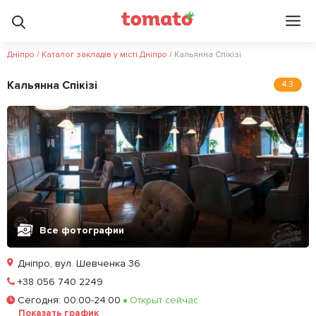
Дніпро
/
Каталог закладів у місті Дніпро
/
Кальянна Спікізі
Кальянна Спікізі
4.3
Все фотографии
Дніпро, вул. Шевченка 36
Позвонить
+38 056 740 2249
Сегодня
:
00:00-24:00
Открыт сейчас
Забронировать столик
Показать график