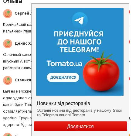
Отзывы
5
Сергей Л.
Крепчайший кальян, мне понравилось! Не все в огнях, но мне пофиг.
Кальянной главное кальян, он тут есть и с*ка крепкий.
5
Денис Х.
Отличный кальян, лимонад огонь, травяной чай натуральный и очень
вкусный! А вот кофе....самый вкусный в городе. Всем советую. Парни
работают отличные, индивидуальный подход к каждому ))
5
Станислав С.
Был на майские. Очень порадовало заведение. На веранде сидеть
одно удовольствие. Кальян впечатлил. Остался очень доволен тем
как забали Танж! Честно, был приятно удивлён. Чаще забивка
оставляет желать лучшего. Но не понравилось отсутствие меню. Не
удобно. Трудно с первого раза понять что есть, а чего нет. А в целом,
здорово. Удачи, ребята!
4