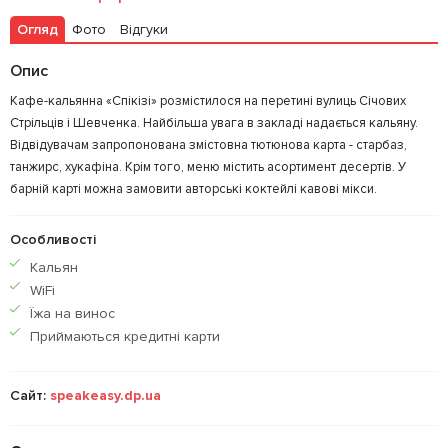
Огляд
Фото
Відгуки
Залишити відгук
У закладки
Опис
Кафе-кальянна «Спікізі» розмістилося на перетині вулиць Січових
Стрільців і Шевченка. Найбільша увага в закладі надається кальяну.
Відвідувачам запропонована змістовна тютюнова карта - старбаз,
танжирс, хукафіна. Крім того, меню містить асортимент десертів. У
барній карті можна замовити авторські коктейлі кавові мікси.
Особливості
Кальян
WiFi
Їжа на винос
Приймаються кредитнi карти
Сайт:
speakeasy.dp.ua