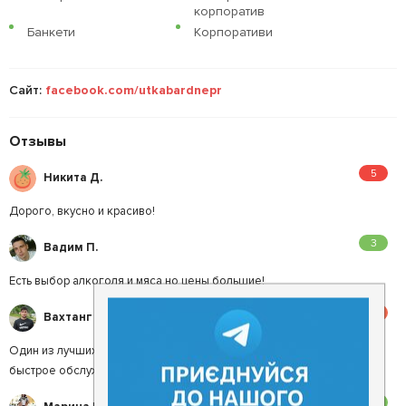
корпоратив
Банкети
Корпоративи
Сайт:
facebook.com/utkabardnepr
Отзывы
5
Никита Д.
Дорого, вкусно и красиво!
3
Вадим П.
Есть выбор алкоголя и мяса но цены большие!
4.5
Вахтанг Г.
Один из лучших баров в городе. Приятные цены, всегда хорошее и
быстрое обслуживание.
3