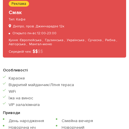
Реклама
Смак
Тип:
Кафе
Дніпро, пров. Джинчарадзе 12к
Открыто пн-вс 12:00-23:00
Кухня:
Європейська
,
Грузинська
,
Українська
,
Сучасна
,
Рибна
,
Авторська
,
Мангал-меню
$
$
$
$
Середній чек:
Особливості
Караоке
Відкритий майданчик/Літня тераса
WiFi
Їжа на винос
VIP зала/кімната
Приводи
День народження
Сімейна вечеря
Новорічна ніч
Новорічний