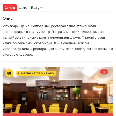
Огляд
Фото
Відгуки
Залишити відгук
У закладки
Опис
«Уткабар» - це концептуальний ресторан паназіатської кухні,
розташований в самому центрі Дніпра. У меню китайська, тайська,
малазійська і японська кухні з елементами ф'южн. Фірмові страви:
качка по-пекінськи, сковорідка ВОК з овочами, м'ясом,
морепродуктами. У ресторані дві окремі зали, обладнані професійною
системою караоке.
5
Сімейне кафе з нянею