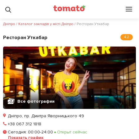
Дніпро
/
Каталог закладів у місті Дніпро
/
Ресторан Уткабар
Ресторан Уткабар
4.2
Все фотографии
Дніпро, пр. Дмитра Яворницького 49
Позвонить
+38 067 312 1818
Сегодня
:
00:00-24:00
Открыт сейчас
Забронировать столик
Показать график