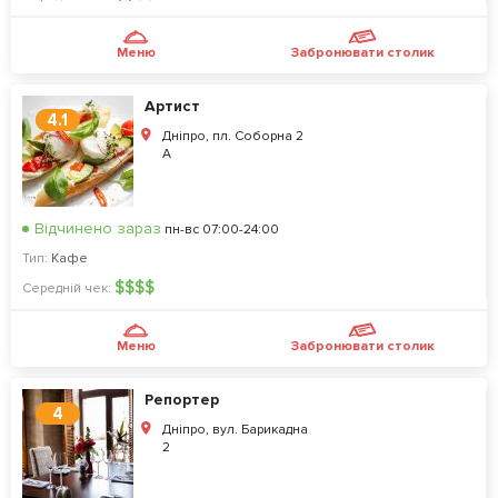
Меню
Забронювати столик
Артист
4.1
Дніпро, пл. Соборна 2
А
Відчинено зараз
пн-вс 07:00-24:00
Тип:
Кафе
$
$
$
$
Середній чек:
Меню
Забронювати столик
Репортер
4
Дніпро, вул. Барикадна
2