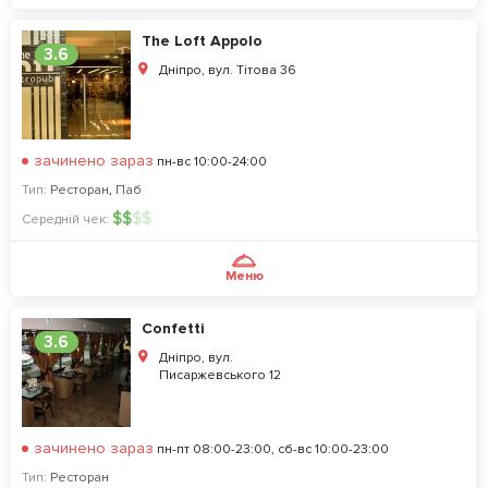
The Loft Appolo
3.6
Дніпро, вул. Тiтова 36
зачинено зараз
пн-вс 10:00-24:00
Тип:
Ресторан
,
Паб
$
$
$
$
Середній чек:
Меню
Confetti
3.6
Дніпро, вул.
Писаржевського 12
зачинено зараз
пн-пт 08:00-23:00, сб-вс 10:00-23:00
Тип:
Ресторан