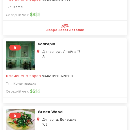
Тип:
Кафе
$
$
$
$
Середній чек:
Забронювати столик
Болгарія
5
Дніпро, вул. Лiтейна 17
А
зачинено зараз
пн-вс 09:00-20:00
Тип:
Кондитерська
$
$
$
$
Середній чек:
Green Wood
5
Дніпро, ш. Донецьке
2Д