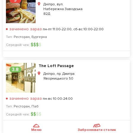
5
Дніпро, вул.
Набережна Заводська
82Д
зачинено зараз
пн-пт 11:00-22:00, сб-вс 10:00-22:00
Тип:
Ресторан
,
Бургерна
$
$
$
$
Середній чек:
The Loft Passage
3.8
Дніпро, пр. Дмитра
Яворницького 50
зачинено зараз
пн-вс 10:00-24:00
Тип:
Ресторан
,
Паб
$
$
$
$
Середній чек:
Меню
Забронювати столик