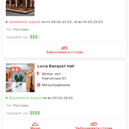
зачинено зараз
пн-пт 08:00-23:00, сб-вс 10:00-23:00
Тип:
Ресторан
$
$
$
$
Середній чек:
Забронювати столик
Lucia Banquet Hall
4.6
Дніпро, вул.
Камчатська 63
Метробудівників
Відчинено зараз
пн-вс 00:00-24:00
Тип:
Ресторан
$
$
$
$
Середній чек:
Меню
Забронювати столик