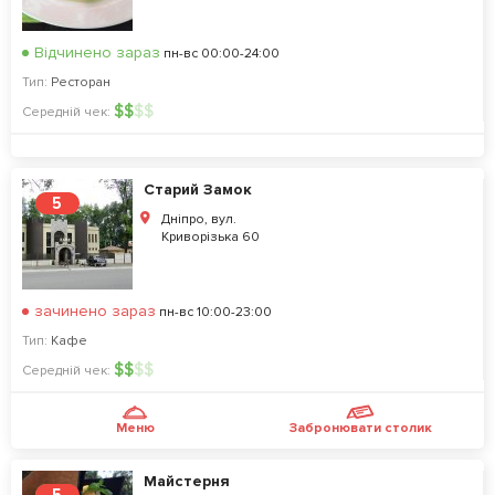
Відчинено зараз
пн-вс 00:00-24:00
Тип:
Ресторан
$
$
$
$
Середній чек:
Старий Замок
5
Дніпро, вул.
Криворізька 60
зачинено зараз
пн-вс 10:00-23:00
Тип:
Кафе
$
$
$
$
Середній чек:
Меню
Забронювати столик
Майстерня