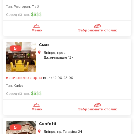
Тип:
Ресторан
,
Паб
$
$
$
$
Середній чек:
Меню
Забронювати столик
Смак
5
Дніпро, пров.
Джинчарадзе 12к
зачинено зараз
пн-вс 12:00-23:00
Тип:
Кафе
$
$
$
$
Середній чек:
Меню
Забронювати столик
Confetti
5
Дніпро, пр. Гагаріна 24