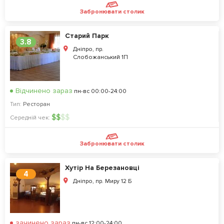
Забронювати столик
Старий Парк
3.8
Дніпро, пр.
Слобожанський 1П
Відчинено зараз
пн-вс 00:00-24:00
Тип:
Ресторан
$
$
$
$
Середній чек:
Забронювати столик
Хутір На Березановцi
4
Дніпро, пр. Миру 12 Б
зачинено зараз
пн-вс 12:00-24:00