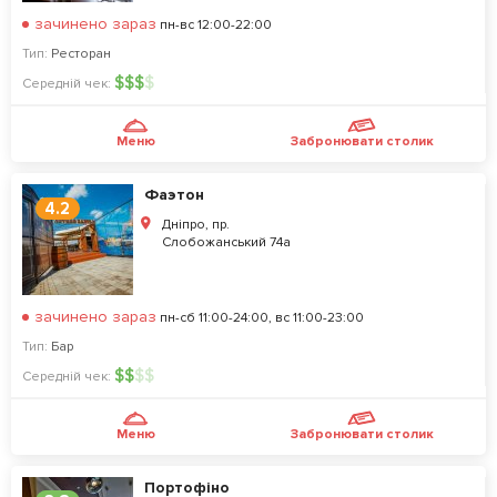
зачинено зараз
пн-вс 12:00-22:00
Тип:
Ресторан
$
$
$
$
Середній чек:
Меню
Забронювати столик
Фаэтон
4.2
Дніпро, пр.
Слобожанський 74а
зачинено зараз
пн-сб 11:00-24:00, вс 11:00-23:00
Тип:
Бар
$
$
$
$
Середній чек:
Меню
Забронювати столик
Портофіно