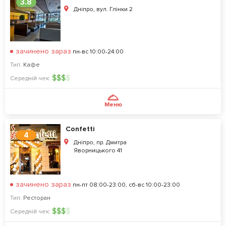
3.8
Дніпро, вул. Глінки 2
зачинено зараз
пн-вс 10:00-24:00
Тип:
Кафе
$
$
$
$
Середній чек:
Меню
Confetti
4
Дніпро, пр. Дмитра
Яворницького 41
зачинено зараз
пн-пт 08:00-23:00, сб-вс 10:00-23:00
Тип:
Ресторан
$
$
$
$
Середній чек: