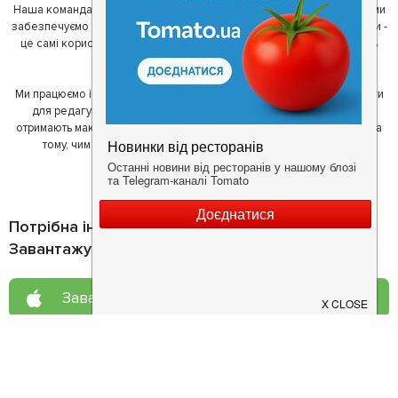
Наша команда регулярно зв'язується з ресторанами - таким чином ми
забезпечуємо актуальність інформації. Друга частина нашої команди -
це самі користувачі, які діляться своїми враженнями і допомагають
один одному у виборі кращих місць.
Ми працюємо і з ресторанами. Для них ми надаємо зручні інструменти
для редагування інформації про себе - в результаті відвідувачі
отримають максимум інформації, а ресторан зможе зосередитися на
тому, чим він любить займатися більше всього - смачній їжі.
Потрібна інформація про заклад?
Завантажуйте додаток!
Завантажте у
App Store
Доступно у
Google Play