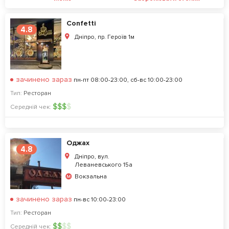
Confetti
4.8
Дніпро, пр. Героїв 1м
зачинено зараз
пн-пт 08:00-23:00, сб-вс 10:00-23:00
Тип:
Ресторан
$
$
$
$
Середній чек:
Оджах
4.8
Дніпро, вул.
Леваневського 15а
Вокзальна
зачинено зараз
пн-вс 10:00-23:00
Тип:
Ресторан
$
$
$
$
Середній чек: