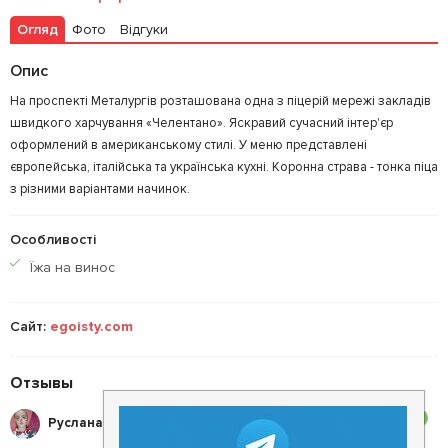
Огляд
Фото
Відгуки
Опис
На проспекті Металургів розташована одна з піцерій мережі закладів
швидкого харчування «Челентано». Яскравий сучасний інтер'єр
оформлений в американському стилі. У меню представлені
європейська, італійська та українська кухні. Коронна страва - тонка піца
з різними варіантами начинок.
Особливості
Їжа на винос
Сайт:
egoisty.com
Отзывы
3
Руслана С.