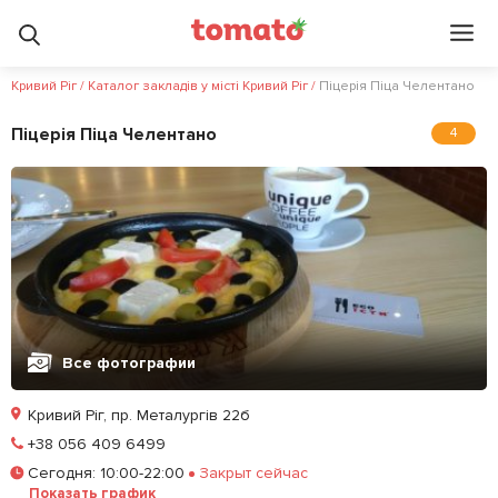
Кривий Ріг
/
Каталог закладів у місті Кривий Ріг
/
Піцерія Піца Челентано
Піцерія Піца Челентано
4
Все фотографии
Кривий Ріг, пр. Металургів 22б
Позвонить
+38 056 409 6499
Сегодня
:
10:00-22:00
Закрыт сейчас
Залишити відгук
У закладки
Показать график