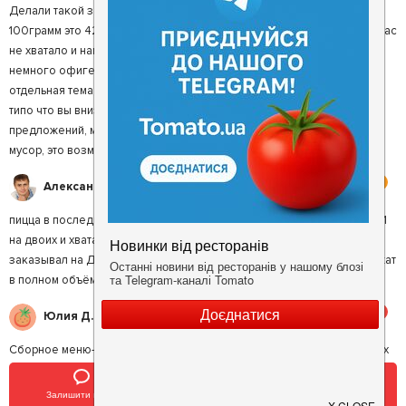
Делали такой заказ: пицца баварская 1шт Салат кализей 2 шт( по
100грамм это 42грн, получилось на 50грн) Сок мультифруктовый. У нас
не хватало и нам говорят давайте отменим соус в пицце и тут мы
немного офигели, соус в пиццу 14грн????? Обслуживание это
отдельная тема, мы спускаемся вниз на нас смотрят с лицом таким
типо что вы вниз спускаетесь Я попросила книгу жалоб и
предложений, мне никто её не принёс бутылко со стола згребали
мусор, это возмутительно
4
Александр П.
пицца в последние 2 года, какая-то маленькая, раньше заказывали 1
на двоих и хватало, а сейчас что съел что радио послушал, при этом
заказывал на Даманском и 44- кв-ле, такое впечатление, что не ложат
в полном объёме ингридиенты, при том что заказываешь всего по 2
5
Юлия Д.
Сборное меню- можешь сам составить начинку своей пиццы и других
блюд. Быстрое обслуживание, чисто, уютно, разнообразный интерьер.
Залишити відгук
Позвонить
У закладки
4