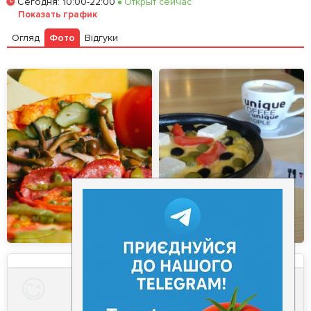
Сегодня
:
10:00-22:00
Открыт сейчас
Залишити відгук
У закладки
Показать график
Огляд
Фото
Відгуки