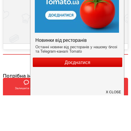
Потрібна інформація про заклад?
Завантажуйте додаток!
Залишити відгук
Позвонить
У закладки
Завантажте у
App Store
Доступно у
Google Play